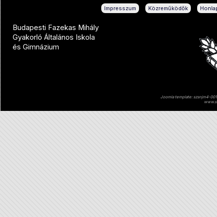
|
|
Impresszum
Közreműködők
Honlap
Budapesti Fazekas Mihály
Gyakorló Általános Iskola
és Gimnázium
Joomla template: szsnjm4-001 
www.sz