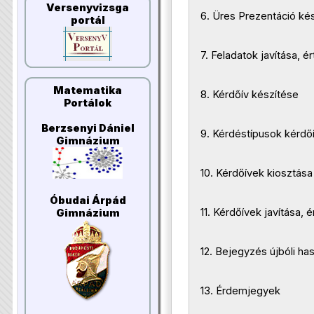
Versenyvizsga
6. Üres Prezentáció ké
portál
7. Feladatok javítása, é
Matematika
8. Kérdőív készítése
Portálok
Berzsenyi Dániel
9. Kérdéstípusok kérdő
Gimnázium
10. Kérdőívek kiosztása
Óbudai Árpád
11. Kérdőívek javítása, 
Gimnázium
12. Bejegyzés újbóli ha
13. Érdemjegyek