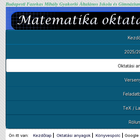
Budapesti Fazekas Mihály Gyakorló Általános Iskola és Gimnáziu
Kezdő
2025/2
Oktatási 
Versen
Feladat
TeX / L
Rólu
Ön itt van:
Kezdőlap
Oktatási anyagok
Könyvespolc
Google