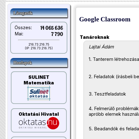
Látogatók
Google Classroom
Összes:
14 065 636
Mai:
7 790
Tanároknak
216.73.216.75
Lajtai Ádám
(IP: 216.73.216.75)
1. Tanterem létrehozás
Honlapok
2. Feladatok (írásbeli 
SULINET
Matematika
3. Tesztfeladatok
4. Felmerülő problémák
Oktatási Hivatal
apróbb elemek használ
5. Beadandók és felada