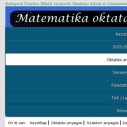
Budapesti Fazekas Mihály Gyakorló Általános Iskola és Gimnáziu
Kezdő
2025/2
Oktatási 
Versen
Feladat
TeX / L
Rólu
Ön itt van:
Kezdőlap
Oktatási anyagok
Szakköri anyagok
Sz