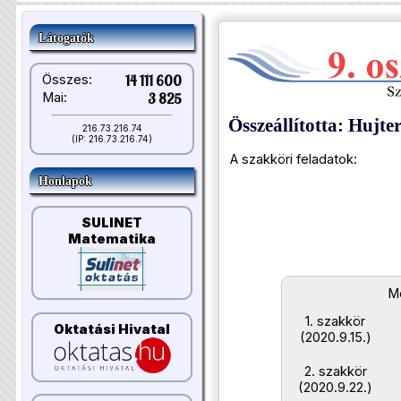
Látogatók
Összes:
14 111 600
Mai:
3 825
Összeállította: Hujte
216.73.216.74
(IP: 216.73.216.74)
A szakköri feladatok:
Honlapok
SULINET
Matematika
Me
1. szakkör
Oktatási Hivatal
(2020.9.15.)
2. szakkör
(2020.9.22.)