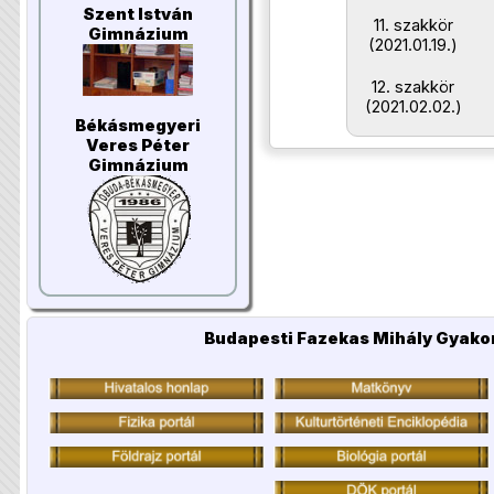
Szent István
11. szakkör
Gimnázium
(2021.01.19.)
12. szakkör
(2021.02.02.)
Békásmegyeri
Veres Péter
Gimnázium
Budapesti Fazekas Mihály Gyakor