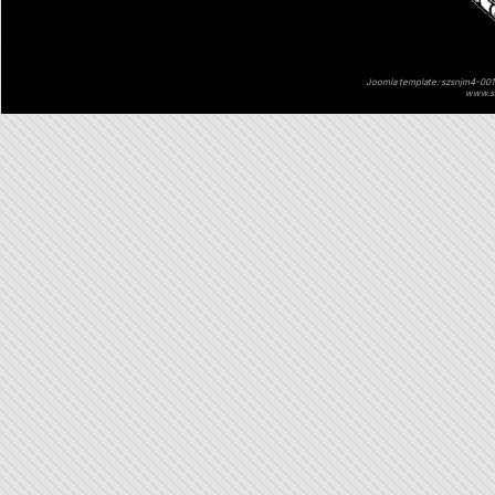
Joomla template: szsnjm4-001 
www.sz