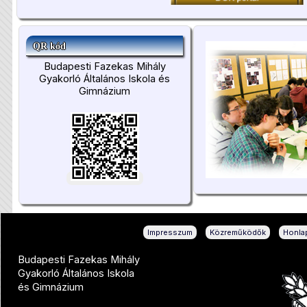
QR kód
Budapesti Fazekas Mihály
Gyakorló Általános Iskola és
Gimnázium
|
|
Impresszum
Közreműködők
Honlap
Budapesti Fazekas Mihály
Gyakorló Általános Iskola
és Gimnázium