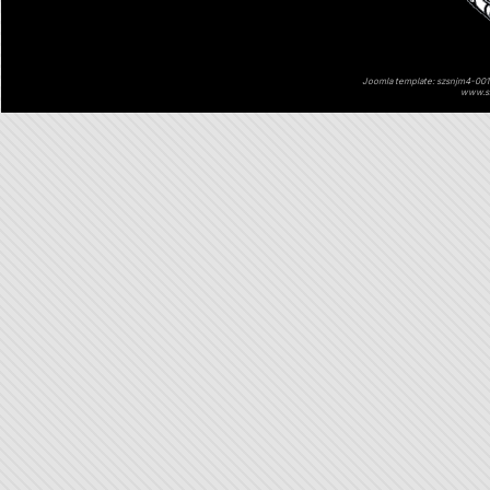
Joomla template: szsnjm4-001 
www.sz