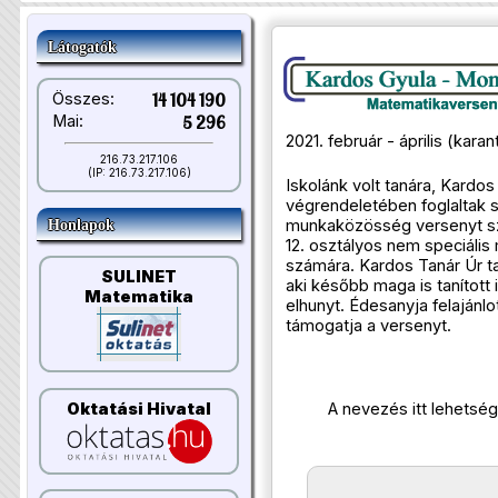
Látogatók
Összes:
14 104 190
Mai:
5 296
2021. február - április (kara
216.73.217.106
(IP: 216.73.217.106)
Iskolánk volt tanára, Kardo
végrendeletében foglaltak 
munkaközösség versenyt sze
Honlapok
12. osztályos nem speciális
számára. Kardos Tanár Úr ta
SULINET
aki később maga is tanított 
Matematika
elhunyt. Édesanyja felajánl
támogatja a versenyt.
Oktatási Hivatal
A nevezés itt lehetség