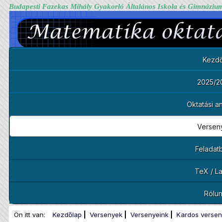
Budapesti Fazekas Mihály Gyakorló Általános Iskola és Gimnáziu
Kezdő
2025/2
Oktatási 
Versen
Feladat
TeX / L
Rólu
Ön itt van:
Kezdőlap
Versenyek
Versenyeink
Kardos versen