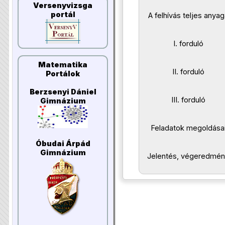
Versenyvizsga
portál
A felhívás teljes anyag
I. forduló
Matematika
II. forduló
Portálok
Berzsenyi Dániel
III. forduló
Gimnázium
Feladatok megoldása
Óbudai Árpád
Gimnázium
Jelentés, végeredmé