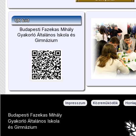
QR kód
Budapesti Fazekas Mihály
Gyakorló Általános Iskola és
Gimnázium
|
|
Impresszum
Közreműködők
Honlap
Budapesti Fazekas Mihály
Gyakorló Általános Iskola
és Gimnázium