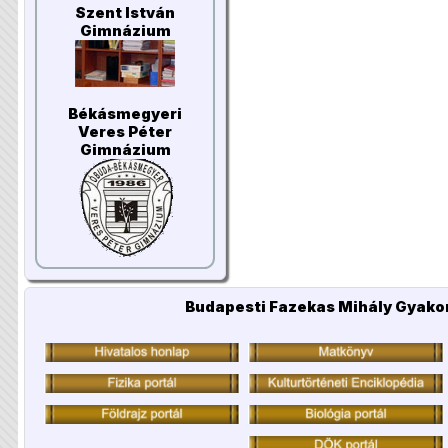
Szent István
Gimnázium
Békásmegyeri
Veres Péter
Gimnázium
Budapesti Fazekas Mihály Gyakor