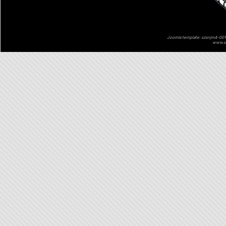
Joomla template: szsnjm4-001 
www.sz