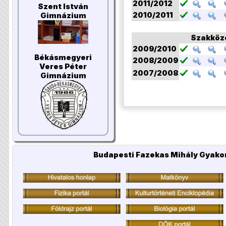
2011/2012
Szent István
2010/2011
Gimnázium
Szakköz
2009/2010
Békásmegyeri
2008/2009
Veres Péter
2007/2008
Gimnázium
Budapesti Fazekas Mihály Gyakor