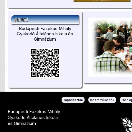
QR kód
Budapesti Fazekas Mihály
Gyakorló Általános Iskola és
Gimnázium
|
|
Impresszum
Közreműködők
Honlap
Budapesti Fazekas Mihály
Gyakorló Általános Iskola
és Gimnázium