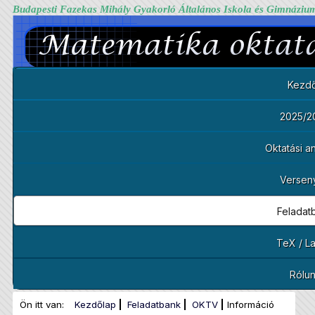
Budapesti Fazekas Mihály Gyakorló Általános Iskola és Gimnáziu
Kezdő
2025/2
Oktatási 
Versen
Feladat
TeX / L
Rólu
Ön itt van:
Kezdőlap
Feladatbank
OKTV
Információ