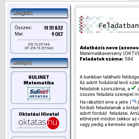
Látogatók
Összes:
14 111 832
Mai:
4 057
216.73.217.146
Adatbázis neve (azonosí
(IP: 216.73.217.146)
Matematikaverseny (OKTV
Feladatok száma:
594
Honlapok
A bankban található feldolgozo
SULINET
Az adott fodulónál levő szá
Matematika
feladatok szorszámai, a
j
összes feladata szerepel m
Ha rákattint erre a jelre (
forduló feladatainak a listáj
adott forduló feladatai. Am
Oktatási Hivatal
előnézeti módon (ekkor az
vagy pedig a keresés segít