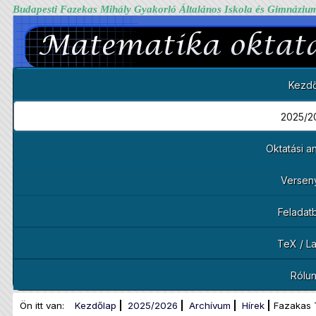
Budapesti Fazekas Mihály Gyakorló Általános Iskola és Gimnáziu
Kezdő
2025/2
Oktatási 
Versen
Feladat
TeX / L
Rólu
Ön itt van:
Kezdőlap
2025/2026
Archívum
Hírek
Fazakas 