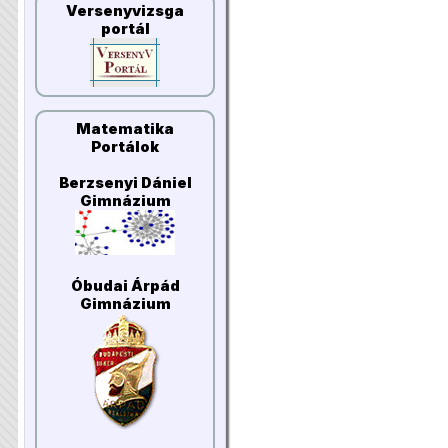
Versenyvizsga
portál
Matematika
Portálok
Berzsenyi Dániel
Gimnázium
Óbudai Árpád
Gimnázium