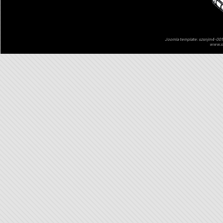
Joomla template: szsnjm4-001 
www.sz