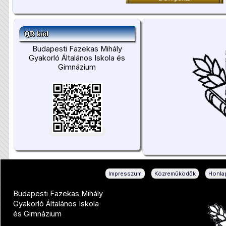
QR kód
Budapesti Fazekas Mihály
Gyakorló Általános Iskola és
Gimnázium
|
|
Impresszum
Közreműködők
Honlap
Budapesti Fazekas Mihály
Gyakorló Általános Iskola
és Gimnázium