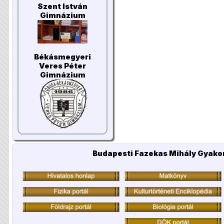
Szent István
Gimnázium
Békásmegyeri
Veres Péter
Gimnázium
Budapesti Fazekas Mihály Gyakor