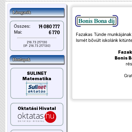
Látogatók
Összes:
14 080 777
Mai:
6 770
Fazakas Tünde munkájának 
Ismét bővült iskolánk kitünt
216.73.217.130
(IP: 216.73.217.130)
Fazak
Bonis B
Honlapok
rés
SULINET
Grat
Matematika
Oktatási Hivatal