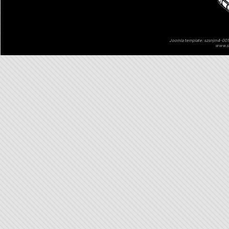
Joomla template: szsnjm4-001 
www.sz