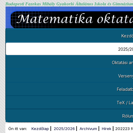
Budapesti Fazekas Mihály Gyakorló Általános Iskola és Gimnáziu
Kezdő
2025/2
Oktatási 
Versen
Feladat
TeX / L
Rólu
Ön itt van:
Kezdőlap
2025/2026
Archívum
Hírek
202223 f