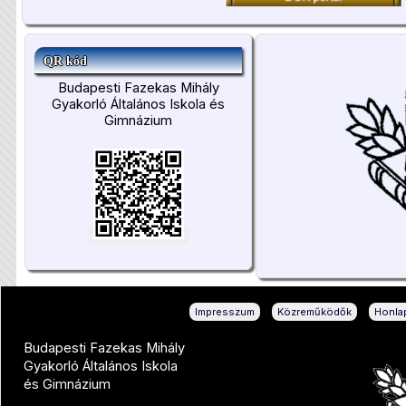
QR kód
Budapesti Fazekas Mihály
Gyakorló Általános Iskola és
Gimnázium
|
|
Impresszum
Közreműködők
Honlap
Budapesti Fazekas Mihály
Gyakorló Általános Iskola
és Gimnázium