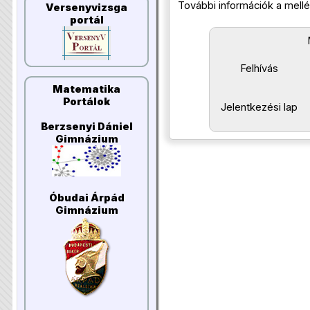
További információk a mellék
Versenyvizsga
portál
Felhívás
Matematika
Portálok
Jelentkezési lap
Berzsenyi Dániel
Gimnázium
Óbudai Árpád
Gimnázium