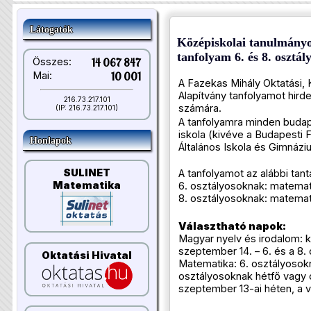
Látogatók
Középiskolai tanulmányok
tanfolyam 6. és 8. osztá
Összes:
14 067 847
Mai:
10 001
A Fazekas Mihály Oktatási, 
Alapítvány tanfolyamot hirde
216.73.217.101
számára.
(IP: 216.73.217.101)
A tanfolyamra minden budape
iskola (kivéve a Budapesti 
Honlapok
Általános Iskola és Gimnáziu
SULINET
A tanfolyamot az alábbi tan
Matematika
6. osztályosoknak: matemat
8. osztályosoknak: matemati
Választható napok:
Magyar nyelv és irodalom: 
szeptember 14. – 6. és a 8.
Oktatási Hivatal
Matematika: 6. osztályosok
osztályosoknak hétfő vagy 
szeptember 13-ai héten, a v