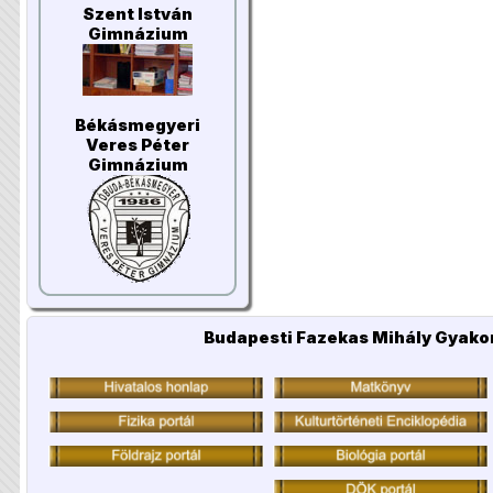
Szent István
Gimnázium
Békásmegyeri
Veres Péter
Gimnázium
Budapesti Fazekas Mihály Gyakor