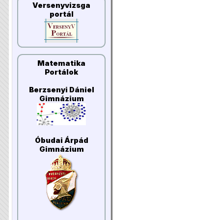
Versenyvizsga
portál
Matematika
Portálok
Berzsenyi Dániel
Gimnázium
Óbudai Árpád
Gimnázium