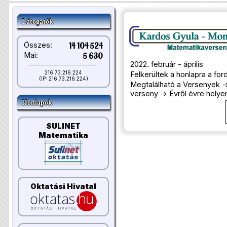
Látogatók
Összes:
14 104 524
Mai:
5 630
2022. február - április
216.73.216.224
Felkerültek a honlapra a ford
(IP: 216.73.216.224)
Megtalálható a Versenyek -
verseny -> Évről évre helyen
Honlapok
SULINET
Matematika
Oktatási Hivatal