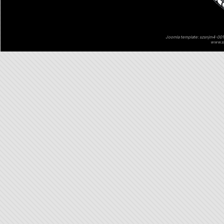
Joomla template: szsnjm4-001 
www.sz