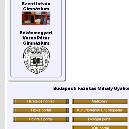
Szent István
Gimnázium
Békásmegyeri
Veres Péter
Gimnázium
Budapesti Fazekas Mihály Gyakor