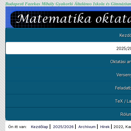
Budapesti Fazekas Mihály Gyakorló Általános Iskola és Gimnáziu
Kezdő
2025/2
Oktatási 
Versen
Feladat
TeX / L
Rólu
Ön itt van:
Kezdőlap
2025/2026
Archívum
Hírek
2022, Kar