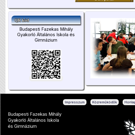
QR kód
Budapesti Fazekas Mihály
Gyakorló Általános Iskola és
Gimnázium
|
|
Impresszum
Közreműködők
Honlap
Budapesti Fazekas Mihály
Gyakorló Általános Iskola
és Gimnázium