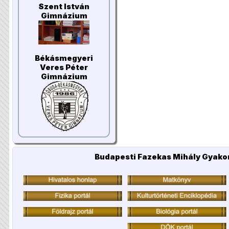
Szent István
Gimnázium
Békásmegyeri
Veres Péter
Gimnázium
Budapesti Fazekas Mihály Gyakor