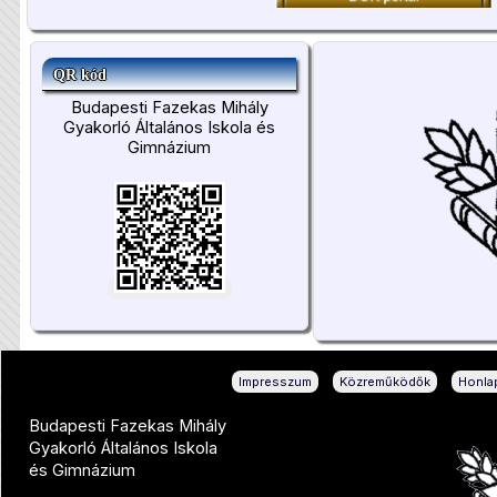
QR kód
Budapesti Fazekas Mihály
Gyakorló Általános Iskola és
Gimnázium
|
|
Impresszum
Közreműködők
Honlap
Budapesti Fazekas Mihály
Gyakorló Általános Iskola
és Gimnázium