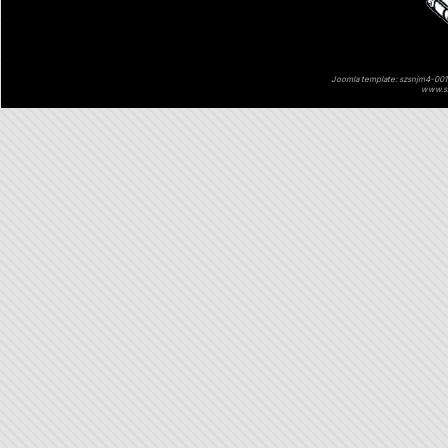
Joomla template: szsnjm4-001 
www.sz