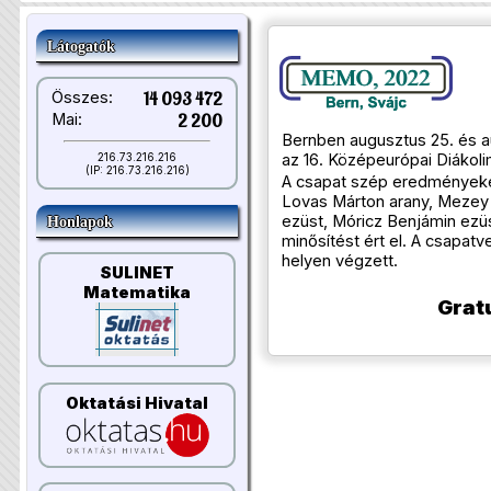
Látogatók
Összes:
14 093 472
Mai:
2 200
Bernben augusztus 25. és a
az 16. Középeurópai Diákoli
216.73.216.216
(IP: 216.73.216.216)
A csapat szép eredményeket 
Lovas Márton arany, Mezey
ezüst, Móricz Benjámin ezü
Honlapok
minősítést ért el. A csapat
helyen végzett.
SULINET
Matematika
Grat
Oktatási Hivatal