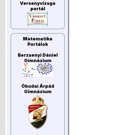
Versenyvizsga
portál
Matematika
Portálok
Berzsenyi Dániel
Gimnázium
Óbudai Árpád
Gimnázium