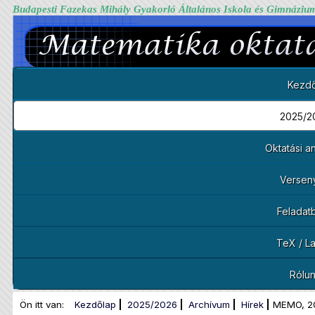
Budapesti Fazekas Mihály Gyakorló Általános Iskola és Gimnáziu
Kezdő
2025/2
Oktatási 
Versen
Feladat
TeX / L
Rólu
Ön itt van:
Kezdőlap
2025/2026
Archívum
Hírek
MEMO, 2