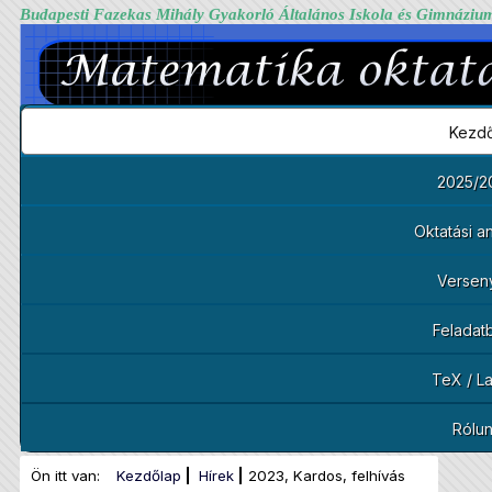
Budapesti Fazekas Mihály Gyakorló Általános Iskola és Gimnáziu
Kezdő
2025/2
Oktatási 
Versen
Feladat
TeX / L
Rólu
Ön itt van:
Kezdőlap
Hírek
2023, Kardos, felhívás