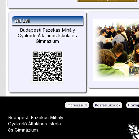
QR kód
Budapesti Fazekas Mihály
Gyakorló Általános Iskola és
Gimnázium
|
|
Impresszum
Közreműködők
Honlap
Budapesti Fazekas Mihály
Gyakorló Általános Iskola
és Gimnázium