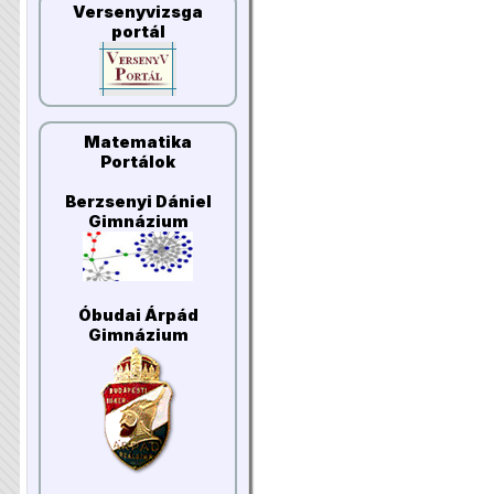
Versenyvizsga
portál
Matematika
Portálok
Berzsenyi Dániel
Gimnázium
Óbudai Árpád
Gimnázium