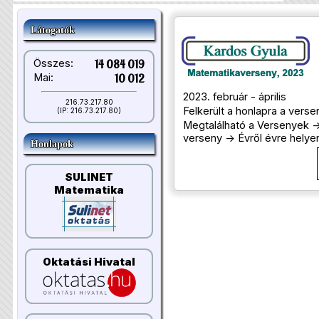
Látogatók
Összes:
14 084 019
Mai:
10 012
2023. február - április
216.73.217.80
Felkerült a honlapra a verse
(IP: 216.73.217.80)
Megtalálható a Versenyek -
verseny -> Évről évre helyen
Honlapok
SULINET
Matematika
Oktatási Hivatal