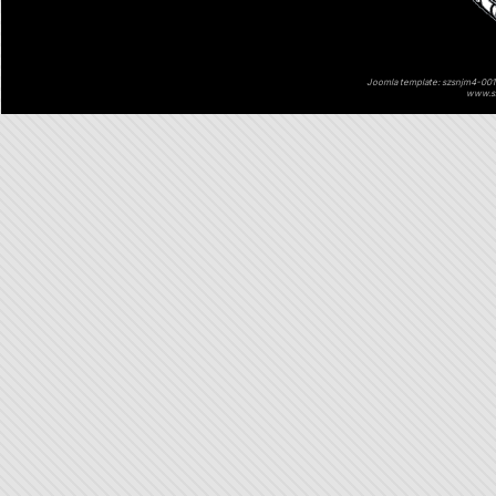
Joomla template: szsnjm4-001 
www.sz