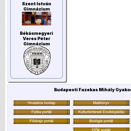
Szent István
Gimnázium
Békásmegyeri
Veres Péter
Gimnázium
Budapesti Fazekas Mihály Gyakor