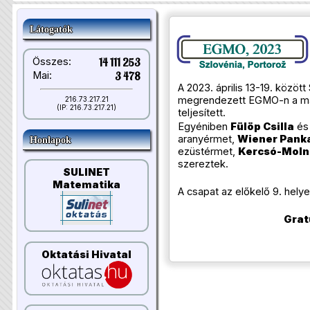
Látogatók
Összes:
14 111 253
Mai:
3 478
A 2023. április 13-19. közöt
megrendezett EGMO-n a m
216.73.217.21
(IP: 216.73.217.21)
teljesített.
Egyéniben
Fülöp Csilla
é
aranyérmet,
Wiener Pank
Honlapok
ezüstérmet,
Kercsó-Moln
szereztek.
SULINET
Matematika
A csapat az előkelő 9. helyet
Grat
Oktatási Hivatal