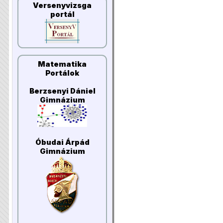
Versenyvizsga
portál
Matematika
Portálok
Berzsenyi Dániel
Gimnázium
Óbudai Árpád
Gimnázium