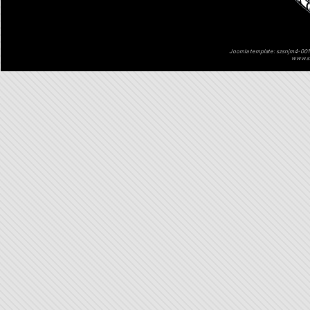
Joomla template: szsnjm4-001 
www.sz