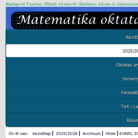
Budapesti Fazekas Mihály Gyakorló Általános Iskola és Gimnáziu
Kezdő
2025/2
Oktatási 
Versen
Feladat
TeX / L
Rólu
Ön itt van:
Kezdőlap
2025/2026
Archívum
Hírek
EGMO, 2