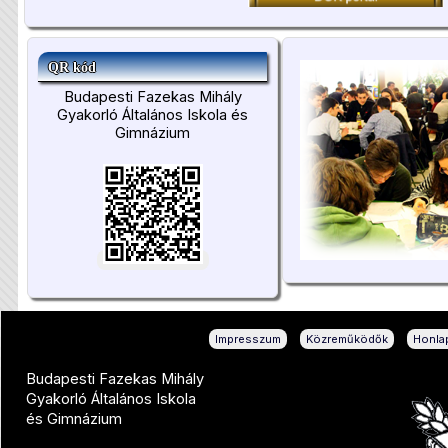
QR kód
Budapesti Fazekas Mihály
Gyakorló Általános Iskola és
Gimnázium
|
|
Impresszum
Közreműködők
Honlap
Budapesti Fazekas Mihály
Gyakorló Általános Iskola
és Gimnázium