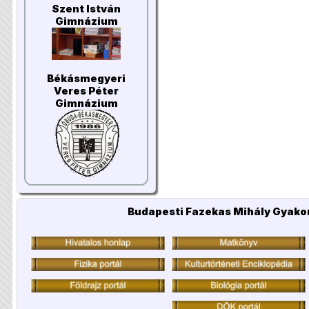
Szent István
Gimnázium
Békásmegyeri
Veres Péter
Gimnázium
Budapesti Fazekas Mihály Gyakor