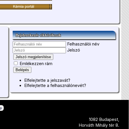
Bejelentkezés cikkíróknak
Felhasználói név
Jelszó
Jelszó megjelenítése
Emlékezzen rám
Belépés
Elfelejtette a jelszavát?
Elfelejtette a felhasználónevét?
ép
1082 Budapest,
Horváth Mihály tér 8.