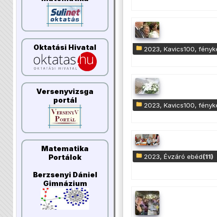
Oktatási Hivatal
2023, Kavics100, fény
Versenyvizsga
portál
2023, Kavics100, fény
Matematika
2023, Évzáró ebéd
(11)
Portálok
Berzsenyi Dániel
Gimnázium