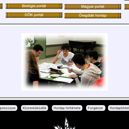
|
|
|
|
mpresszum
Közreműködők
Honlap története
Forgalom
Honlaptérk