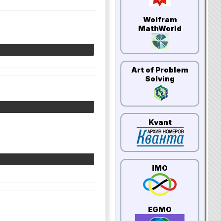
Wolfram
MathWorld
Art of Problem
Solving
Kvant
IMO
EGMO