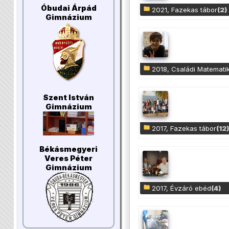
Óbudai Árpád
2021, Fazekas tábor
(2)
Gimnázium
2018, Családi Matemati
Szent István
Gimnázium
2017, Fazekas tábor
(12)
Békásmegyeri
Veres Péter
Gimnázium
2017, Évzáró ebéd
(4)