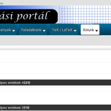
um
senyek
Feladatbank
TeX / LaTeX
Rólunk
képes emlékek 4
(21)
képes emlékek 3
(11)