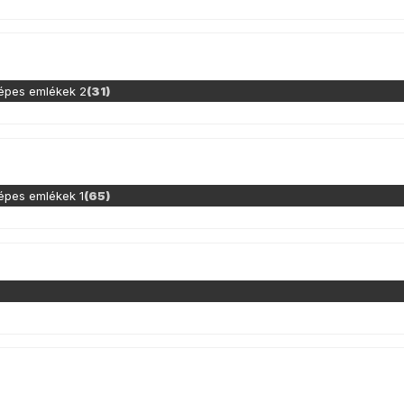
képes emlékek 2
(31)
képes emlékek 1
(65)