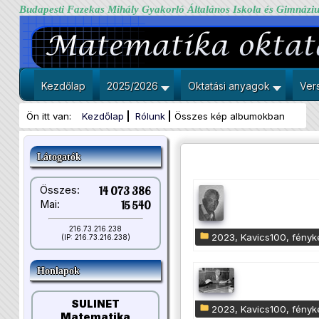
Budapesti Fazekas Mihály Gyakorló Általános Iskola és Gimnázi
Kezdőlap
2025/2026
Oktatási anyagok
Ver
Ön itt van:
Kezdőlap
Rólunk
Összes kép albumokban
Látogatók
Összes:
14 073 386
Mai:
15 540
216.73.216.238
2023, Kavics100, fény
(IP: 216.73.216.238)
Honlapok
SULINET
2023, Kavics100, fény
Matematika