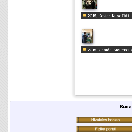
2015, Kavics Kupa
(16)
2015, Családi Matemati
Buda