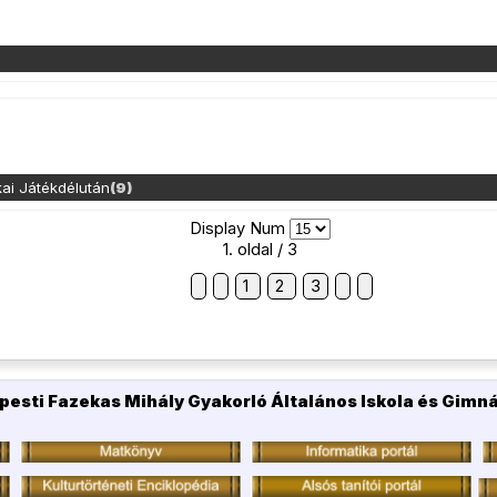
kai Játékdélután
(9)
Display Num
1. oldal / 3
1
2
3
pesti Fazekas Mihály Gyakorló Általános Iskola és Gimn