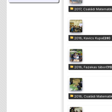
2017, Családi Matemati
2016, Kavics Kupa
(28)
2016, Fazekas tábor
(11)
2016, Családi Matemati