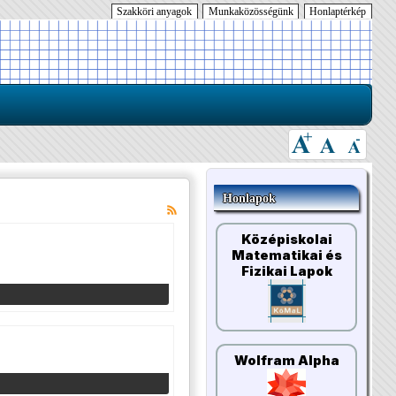
Szakköri anyagok
Munkaközösségünk
Honlaptérkép
Honlapok
Középiskolai
Matematikai és
Fizikai Lapok
Wolfram Alpha