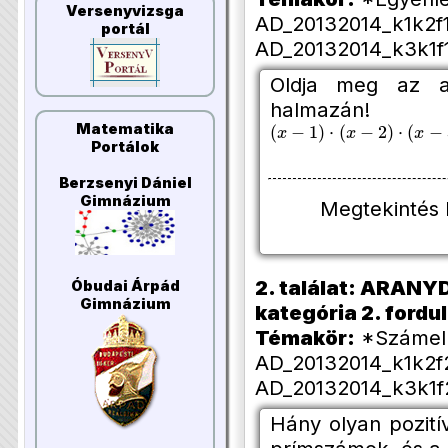
Versenyvizsga
AD_20132014_k1k2f1
portál
AD_20132014_k3k1f1
Oldja meg az al
halmazán!
(
x
−
1
)
⋅
(
x
−
2
)
⋅
(
x
−
3
)
⋅
(
x
Matematika
Portálok
Berzsenyi Dániel
Gimnázium
Megtekintés
2. találat: ARANYD
Óbudai Árpád
Gimnázium
kategória 2. forduló
Témakör:
*Számelm
AD_20132014_k1k2f2
AD_20132014_k3k1f2
Hány olyan pozit