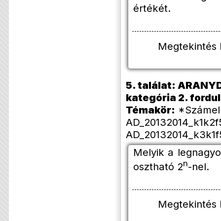
értékét.
Megtekintés
5. találat: ARANYD
kategória 2. forduló
Témakör:
*Számelm
AD_20132014_k1k2f5
AD_20132014_k3k1f5
Melyik a legnagy
n
osztható 2
-nel.
Megtekintés