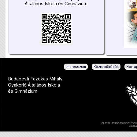
Általános Iskola és Gimnázium
|
|
Impresszum
Közreműködők
Honlap
Budapesti Fazekas Mihály
Gyakorló Általános Iskola
és Gimnázium
Joomla template: szsnjm4-001 
www.sz