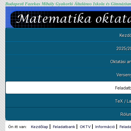
Budapesti Fazekas Mihály Gyakorló Általános Iskola és Gimnáziu
Kezdő
2025/2
Oktatási 
Versen
Feladat
TeX / L
Rólu
Ön itt van:
Kezdőlap
Feladatbank
OKTV
Információ
Felad