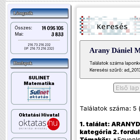
Látogatók
Összes:
14 095 105
Mai:
3 833
216.73.216.232
Arany Dániel 
(IP: 216.73.216.232)
Találatok száma laponk
Honlapok
Keresési szűrő: ad_201
SULINET
Matematika
Első lap
Találatok száma: 5 (li
Oktatási Hivatal
1. találat: ARANYD
kategória 2. forduló
Témakör:
*Egyenle