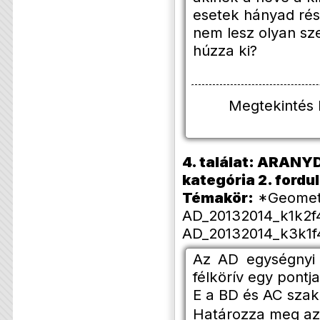
esetek hányad rés
nem lesz olyan sz
húzza ki?
Megtekintés
4. találat: ARANYD
kategória 2. forduló
Témakör:
*Geometri
AD_20132014_k1k2f4
AD_20132014_k3k1f4
Az AD egységnyi 
félkörív egy pontja
E a BD és AC szak
Határozza meg a