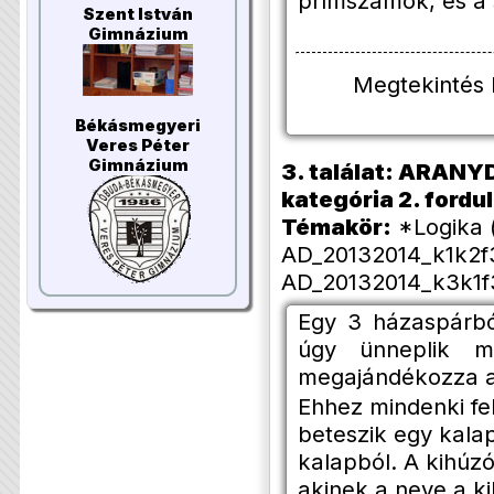
prímszámok, és a 
Szent István
Gimnázium
Megtekintés
Békásmegyeri
Veres Péter
Gimnázium
3. találat: ARANYD
kategória 2. forduló
Témakör:
*Logika 
AD_20132014_k1k2f3
AD_20132014_k3k1f3
Egy 3 házaspárbó
úgy ünneplik m
megajándékozza a 
Ehhez mindenki fel
beteszik egy kala
kalapból. A kihúz
akinek a neve a ki