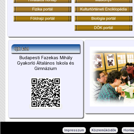
QR kód
Budapesti Fazekas Mihály
Gyakorló Általános Iskola és
Gimnázium
|
|
Impresszum
Közreműködők
Honlap