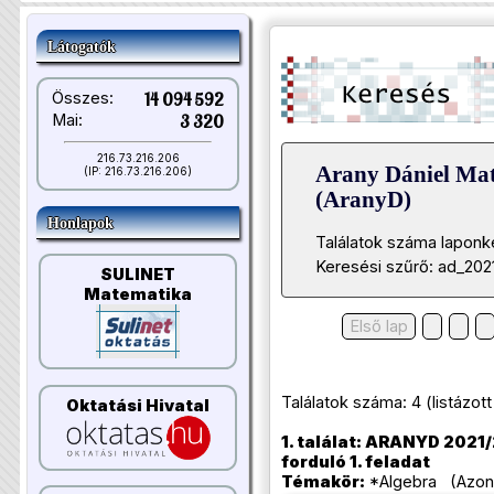
Látogatók
Összes:
14 094 592
Mai:
3 320
216.73.216.206
Arany Dániel Ma
(IP: 216.73.216.206)
(AranyD)
Honlapok
Találatok száma laponk
Keresési szűrő: ad_202
SULINET
Matematika
Első lap
Találatok száma: 4 (listázott t
Oktatási Hivatal
1. találat: ARANYD 2021/
forduló 1. feladat
Témakör:
*Algebra (Azono