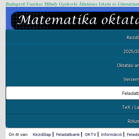
Budapesti Fazekas Mihály Gyakorló Általános Iskola és Gimnáziu
Kezdő
2025/2
Oktatási 
Versen
Feladat
TeX / L
Rólu
Ön itt van:
Kezdőlap
Feladatbank
OKTV
Információ
Felad