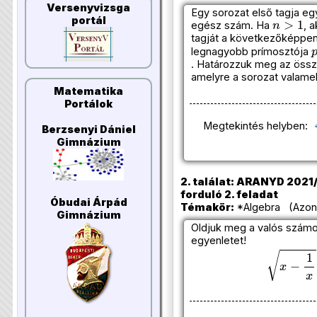
Versenyvizsga
Egy sorozat első tagja e
n
>
1
portál
egész szám. Ha
, 
tagját a következőképpen
legnagyobb prímosztója
. Határozzuk meg az öss
amelyre a sorozat valamel
Matematika
Portálok
Megtekintés helyben:
Berzsenyi Dániel
Gimnázium
2. találat: ARANYD 2021/
forduló 2. feladat
Óbudai Árpád
Témakör:
*Algebra (Azono
Gimnázium
Oldjuk meg a valós számo
egyenletet!
x
−
1
x
+
1
−