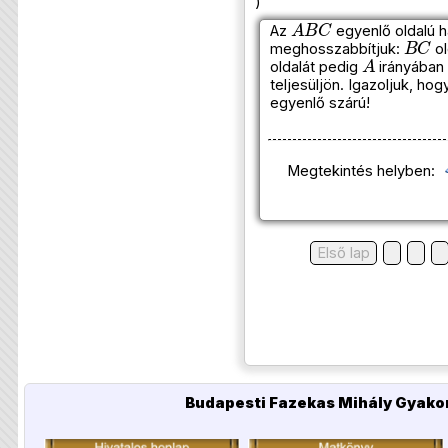
)
A
B
C
Az
egyenlő oldalú h
B
C
meghosszabbítjuk:
ol
A
oldalát pedig
irányába
teljesüljön. Igazoljuk, ho
egyenlő szárú!
Megtekintés helyben:
Első lap
Budapesti Fazekas Mihály Gyakor