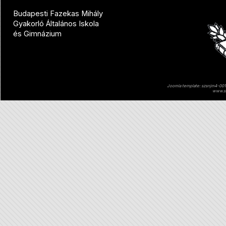
Budapesti Fazekas Mihály
Gyakorló Általános Iskola
és Gimnázium
Joomla template: szsnjm4-001 
www.sz