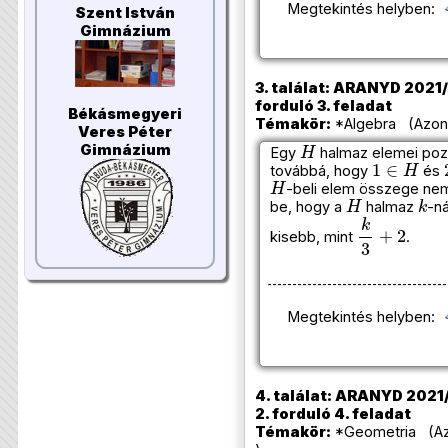
Megtekintés helyben:
Szent István
Gimnázium
3. találat: ARANYD 2021/
forduló 3. feladat
Békásmegyeri
Témakör:
*Algebra (Azono
Veres Péter
H
Gimnázium
Egy
halmaz elemei pozi
1
∈
H
továbbá, hogy
és
H
-beli elem összege n
H
k
be, hogy a
halmaz
-n
k
3
+
2
kisebb, mint
.
Megtekintés helyben:
4. találat: ARANYD 2021/
2. forduló 4. feladat
Témakör:
*Geometria (Azo