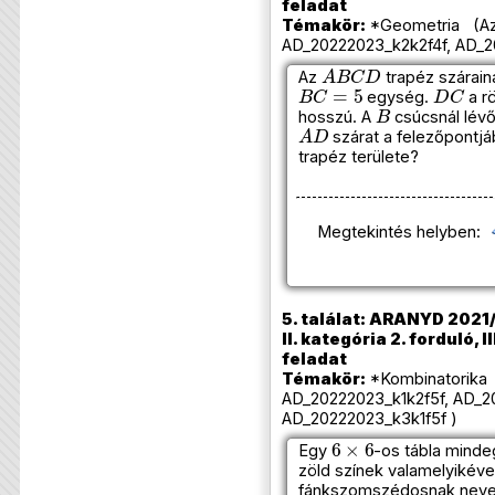
feladat
Témakör:
*Geometria (Azo
AD_20222023_k2k2f4f, AD_2
A
B
C
D
Az
trapéz szárai
B
C
=
5
D
C
egység.
a r
B
hosszú. A
csúcsnál lévő
A
D
szárat a felezőpontj
trapéz területe?
Megtekintés helyben:
5. találat: ARANYD 2021/
II. kategória 2. forduló, I
feladat
Témakör:
*Kombinatorika 
AD_20222023_k1k2f5f, AD_2
AD_20222023_k3k1f5f )
6
×
6
Egy
-os tábla minde
zöld színek valamelyikéve
fánkszomszédosnak nevez