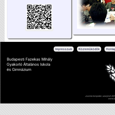
|
|
Impresszum
Közreműködők
Honlap
Budapesti Fazekas Mihály
Gyakorló Általános Iskola
és Gimnázium
Joomla template: szsnjm4-001 
www.sz