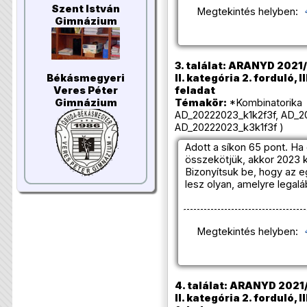
Szent István
Megtekintés helyben:
Gimnázium
3. találat: ARANYD 2021/
Békásmegyeri
II. kategória 2. forduló, I
Veres Péter
feladat
Gimnázium
Témakör:
*Kombinatorika 
AD_20222023_k1k2f3f, AD_2
AD_20222023_k3k1f3f )
Adott a síkon 65 pont. Ha
összekötjük, akkor 2023 
Bizonyítsuk be, hogy az 
lesz olyan, amelyre legalá
Megtekintés helyben:
4. találat: ARANYD 2021
II. kategória 2. forduló, I