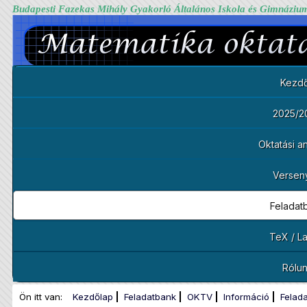
Budapesti Fazekas Mihály Gyakorló Általános Iskola és Gimnáziu
Kezdő
2025/2
Oktatási 
Versen
Feladat
TeX / L
Rólu
Ön itt van:
Kezdőlap
Feladatbank
OKTV
Információ
Felad