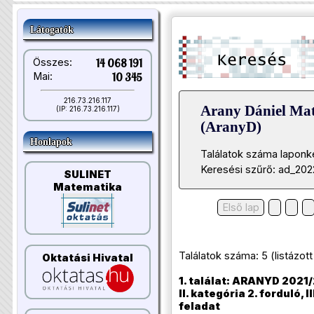
Látogatók
Összes:
14 068 191
Mai:
10 345
216.73.216.117
Arany Dániel Ma
(IP: 216.73.216.117)
(AranyD)
Honlapok
Találatok száma laponk
Keresési szűrő: ad_202
SULINET
Matematika
Első lap
Találatok száma: 5 (listázott t
Oktatási Hivatal
1. találat: ARANYD 2021/
II. kategória 2. forduló, II
feladat