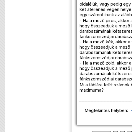
oldalélük, vagy pedig egy
két átellenes végén hely
egy számot írunk az alábbi
- Ha a mező piros, akkor a
hogy összeadjuk a mező 
darabszámának kétszeres
fánkszomszédjai darabsz
- Ha a mező kék, akkor a 
hogy összeadjuk a mező 
darabszámának kétszeres
fánkszomszédjai darabsz
- Ha a mező zöld, akkor a 
hogy összeadjuk a mező 
darabszámának kétszeres
fánkszomszédjai darabsz
Mi a táblára felírt számo
maximuma?
Megtekintés helyben: