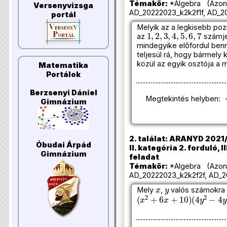
Témakör:
*Algebra (Azono
Versenyvizsga
AD_20222023_k2k2f1f, AD_20
portál
Melyik az a legkisebb poz
1
,
2
,
3
,
4
,
5
,
6
,
7
az
számje
mindegyike előfordul ben
teljesül rá, hogy bármel
közül az egyik osztója a 
Matematika
Portálok
Berzsenyi Dániel
Megtekintés helyben:
Gimnázium
2. találat: ARANYD 2021/
Óbudai Árpád
II. kategória 2. forduló, I
Gimnázium
feladat
Témakör:
*Algebra (Azono
AD_20222023_k2k2f2f, AD_2
x
y
Mely
,
valós számokra t
(
x
2
+
6
x
+
10
)
(
4
y
2
−
4
y
+