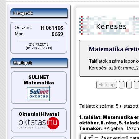
Látogatók
Összes:
14 064 405
Mai:
6 559
216.73.217.13
Matematika éretts
(IP: 216.73.217.13)
Találatok száma laponk
Honlapok
Keresési szűrő: mme_2
SULINET
Matematika
Első lap
Találatok száma: 5 (listázott t
Oktatási Hivatal
1. találat: Matematika e
október, II. rész, 5. felad
Témakör:
*Algebra (Azono
x
2
=
2
y
A
egyenletű par