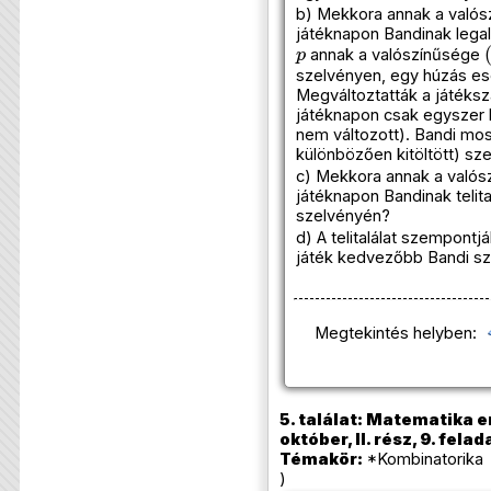
b) Mekkora annak a valós
játéknapon Bandinak legalá
p
annak a valószínűsége
szelvényen, egy húzás eset
Megváltoztatták a játéks
játéknapon csak egyszer 
nem változott). Bandi most
különbözően kitöltött) sze
c) Mekkora annak a valós
játéknapon Bandinak telita
szelvényén?
d) A telitalálat szempontjá
játék kedvezőbb Bandi s
Megtekintés helyben:
5. találat: Matematika e
október, II. rész, 9. felad
Témakör:
*Kombinatorika 
)