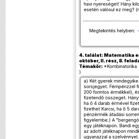
havi nyereséget! Hány ki
esetén valósul ez meg? 
Megtekintés helyben:
4. találat: Matematika e
október, II. rész, 8. felad
Témakör:
*Kombinatorika 
)
a) Két gyerek mindegyike 
sorsjegyet. Fémpénzzel fiz
200 forintos érmékkel), é
fizetendő összeget. Hányf
ha ő 4 darab érmével fize
fizethet Karcsi, ha ő 5 da
pénzérmék átadási sorre
figyelembe.) A "bergengó
egy játéknapon. Bandi egy
az adott játéknapon mind
ugyanazzal a szelvénnyel.