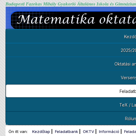
Budapesti Fazekas Mihály Gyakorló Általános Iskola és Gimnáziu
Kezdő
2025/2
Oktatási 
Versen
Feladat
TeX / L
Rólu
Ön itt van:
Kezdőlap
Feladatbank
OKTV
Információ
Felad