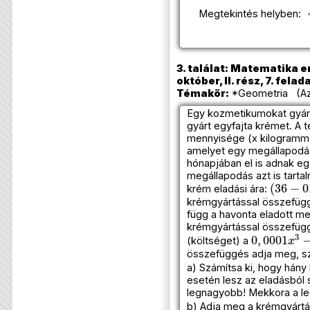
Megtekintés helyben:
3. találat: Matematika e
október, II. rész, 7. felad
Témakör:
*Geometria (Azo
Egy kozmetikumokat gyárt
gyárt egyfajta krémet. A t
mennyisége (x kilogramm)
amelyet egy megállapodás
hónapjában el is adnak e
megállapodás azt is tart
(
36
−
0
,
krém eladási ára:
krémgyártással összefüggő
függ a havonta eladott me
krémgyártással összefügg
0
,
0001
x
3
(költséget) a
összefüggés adja meg, sz
a) Számítsa ki, hogy hán
esetén lesz az eladásból 
legnagyobb! Mekkora a le
b) Adja meg a krémgyártá