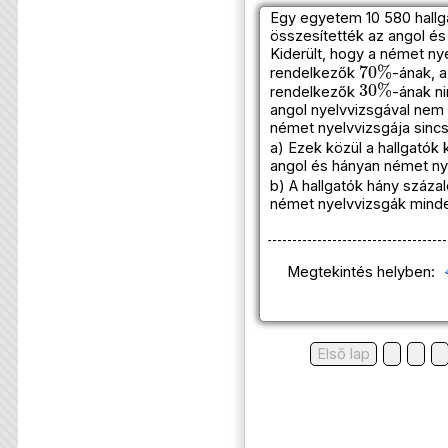
Egy egyetem 10 580 hallga
összesítették az angol é
Kiderült, hogy a német ny
70
%
rendelkezők
-ának, 
30
%
rendelkezők
-ának ni
angol nyelvvizsgával nem
német nyelvvizsgája sincs
a) Ezek közül a hallgatók
angol és hányan német ny
b) A hallgatók hány száza
német nyelvvizsgák mind
Megtekintés helyben:
Első lap