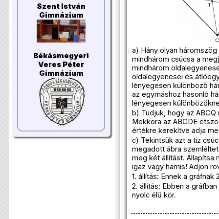
Szent István
Gimnázium
a) Hány olyan háromszög 
Békásmegyeri
mindhárom csúcsa a megjel
Veres Péter
mindhárom oldalegyenes
Gimnázium
oldalegyenesei és átlóegy
lényegesen különböző há
az egymáshoz hasonló há
lényegesen különbözőkn
b) Tudjuk, hogy az ABCQ 
Mekkora az ABCDE ötszög
értékre kerekítve adja me
c) Tekintsük azt a tíz csú
megadott ábra szemléltet.
meg két állítást. Állapítsa
igaz vagy hamis! Adjon rö
1. állítás: Ennek a gráfnak 
2. állítás: Ebben a gráfba
nyolc élű kör.