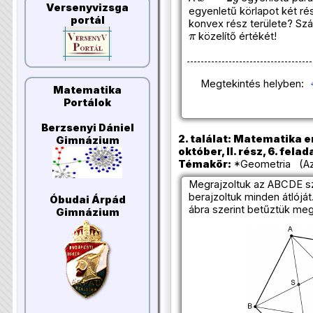
Versenyvizsga
egyenletű körlapot két ré
portál
konvex rész területe? Szá
π
közelítő értékét!
Megtekintés helyben:
Matematika
Portálok
Berzsenyi Dániel
2. találat: Matematika e
Gimnázium
október, II. rész, 6. felad
Témakör:
*Geometria (Azo
Megrajzoltuk az ABCDE s
berajzoltuk minden átlóját
Óbudai Árpád
ábra szerint betűztük meg:
Gimnázium