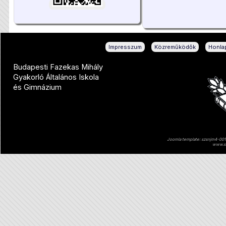
|
|
Impresszum
Közreműködők
Honlap
Budapesti Fazekas Mihály
Gyakorló Általános Iskola
és Gimnázium
Joomla template: szsnjm4-001 
www.sz