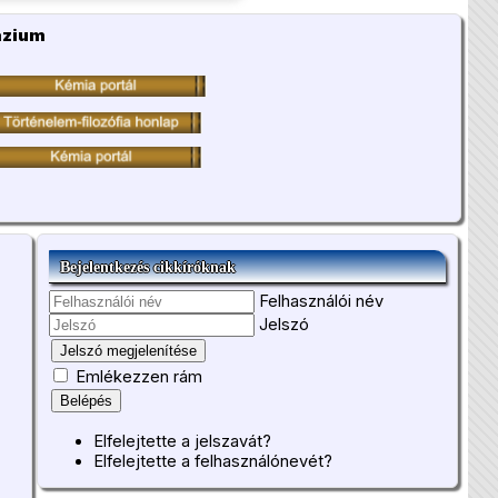
ázium
Bejelentkezés cikkíróknak
Felhasználói név
Jelszó
Jelszó megjelenítése
Emlékezzen rám
Belépés
Elfelejtette a jelszavát?
Elfelejtette a felhasználónevét?