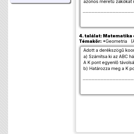
azonos méretű zakókat 
4. találat: Matematika e
Témakör:
*Geometria (A
Adott a derékszögű koo
a) Számítsa ki az ABC h
A K pont egyenlő távolság
b) Határozza meg a K pon