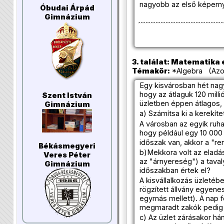
nagyobb az első képerny
Óbudai Árpád
Gimnázium
3. találat: Matematika e
Témakör:
*Algebra (Azon
Egy kisvárosban hét nagyob
hogy az átlaguk 120 mill
Szent István
üzletben éppen átlagos, a
Gimnázium
a) Számítsa ki a kerekíte
A városban az egyik ruh
hogy például egy 10 000 
időszak van, akkor a "re
Békásmegyeri
b)Mekkora volt az eladá
Veres Péter
az "árnyereség") a tavaly
Gimnázium
időszakban értek el?
A kisvállalkozás üzletébe
rögzített állvány egyene
egymás mellett). A nap 
megmaradt zakók pedig
c) Az üzlet zárásakor há