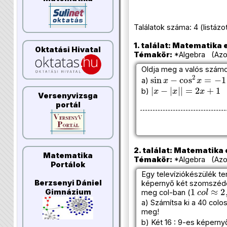
Találatok száma: 4 (listázott 
1. találat: Matematika e
Oktatási Hivatal
Témakör:
*Algebra (Azon
Oldja meg a valós számo
sin
x
−
cos
2
x
=
−
1
a)
|
x
−
|
x
|
|
=
2
x
+
1
b)
Versenyvizsga
portál
2. találat: Matematika e
Matematika
Témakör:
*Algebra (Azon
Portálok
Egy televíziókészülék te
Berzsenyi Dániel
képernyő két szomszédos
1
c
o
l
≈
2
,
Gimnázium
meg col-ban (
a) Számítsa ki a 40 colo
meg!
b) Két 16 : 9-es képerny