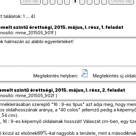
1
Első lap
Utolso lap
találatok: 1 ... 4)
melt szintű érettségi, 2015. május, I. rész, 1. feladat
osító: mme_201505_1r01f )
k halmazán az alábbi egyenleteket!
Megtekintés helyben:
Megtekintés új oldal
melt szintű érettségi, 2015. május, I. rész, 2. feladat
osító: mme_201505_1r02f )
rmékleírásában szereplő "16 : 9-es típus" azt adja meg, hogy menny
 oldalhosszának aránya, a "40 colos" jellemző pedig a képernyő 
54
c
m
).
s, 16 : 9-es képernyő oldalainak hosszát! Válaszát cm-ben, egy ti
69
%
ő közül az elsőnek
-kal nagyobb a területe, mint a másodikna