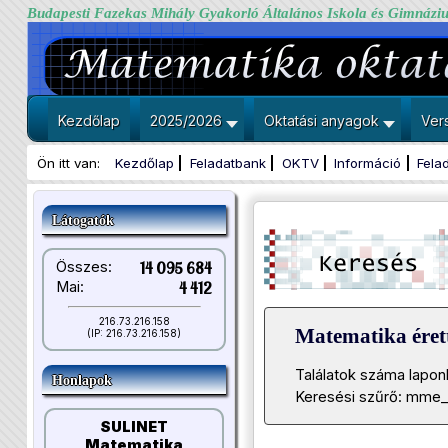
Budapesti Fazekas Mihály Gyakorló Általános Iskola és Gimnázi
Kezdőlap
2025/2026
Oktatási anyagok
Ver
Ön itt van:
Kezdőlap
Feladatbank
OKTV
Információ
Fela
Látogatók
Összes:
14 095 684
Mai:
4 412
216.73.216.158
Matematika érett
(IP: 216.73.216.158)
Találatok száma lapon
Honlapok
Keresési szűrő: mme_
SULINET
Matematika