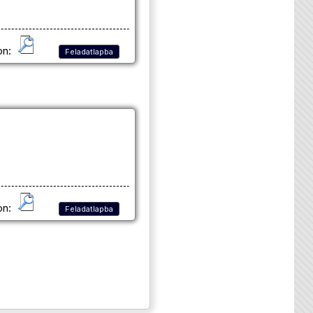
on:
Feladatlapba
on:
Feladatlapba