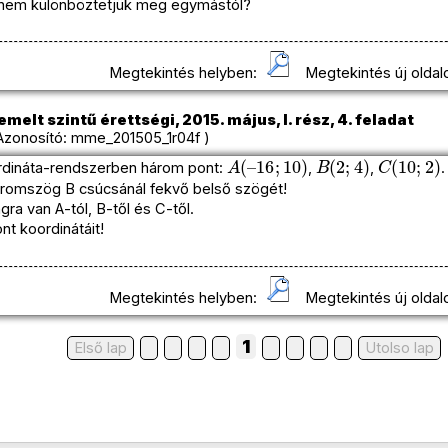
nem különböztetjük meg egymástól?
Megtekintés helyben:
Megtekintés új oldal
melt szintű érettségi, 2015. május, I. rész, 4. feladat
zonosító: mme_201505_1r04f )
A
(
–
16
;
10
)
B
(
2
;
4
)
C
(
10
;
2
)
rdináta-rendszerben három pont:
,
,
.
áromszög B csúcsánál fekvő belső szögét!
ra van A-tól, B-től és C-től.
t koordinátáit!
Megtekintés helyben:
Megtekintés új oldal
1
Első lap
Utolso lap