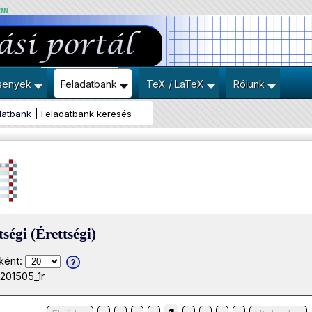
um
senyek
Feladatbank
TeX / LaTeX
Rólunk
datbank
Feladatbank keresés
ségi (Érettségi)
ként:
201505_1r