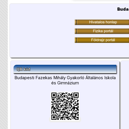
Buda
QR kód
Budapesti Fazekas Mihály Gyakorló Általános Iskola
és Gimnázium