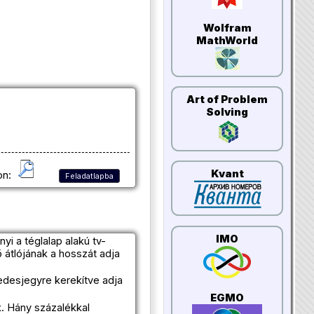
Wolfram
MathWorld
Art of Problem
Solving
Kvant
on:
Feladatlapba
IMO
i a téglalap alakú tv-
átlójának a hosszát adja
zedesjegyre kerekítve adja
EGMO
k. Hány százalékkal