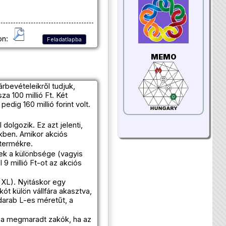
on:
Feladatlapba
MEMO
árbevételeikről tudjuk,
a 100 millió Ft. Két
edig 160 millió forint volt.
dolgozik. Ez azt jelenti,
ükben. Amikor akciós
termékre.
ek a különbsége (vagyis
 9 millió Ft-ot az akciós
, XL). Nyitáskor egy
ót külön vállfára akasztva,
darab L-es méretűt, a
a a megmaradt zakók, ha az