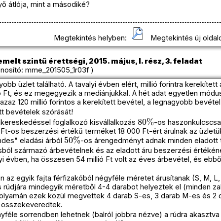
ő átlója, mint a másodiké?
Megtekintés helyben:
Megtekintés új oldal
melt szintű érettségi, 2015. május, I. rész, 3. feladat
osító: mme_201505_1r03f )
b üzlet található. A tavalyi évben elért, millió forintra kerekített 
ió Ft, és ez megegyezik a mediánjukkal. A hét adat egyetlen módusz
zaz 120 millió forintos a kerekített bevétel, a legnagyobb bevétel p
tt bevételek szórását!
80
%
akereskedéssel foglalkozó kisvállalkozás
-os haszonkulcscsal 
Ft-os beszerzési értékű terméket 18 000 Ft-ért árulnak az üzlet
50
%
ndes" eladási árból
-os árengedményt adnak minden eladott 
sból származó árbevételnek és az eladott áru beszerzési értékén
i évben, ha összesen 54 millió Ft volt az éves árbevétel, és ebből
n az egyik fajta férfizakóból négyféle méretet árusítanak (S, M, L
s rúdjára mindegyik méretből 4-4 darabot helyeztek el (minden zak
folyamán ezek közül megvettek 4 darab S-es, 3 darab M-es és 2 
 összekeveredtek.
nyféle sorrendben lehetnek (balról jobbra nézve) a rúdra akasztv