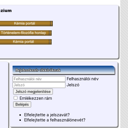
ázium
Bejelentkezés cikkíróknak
Felhasználói név
Jelszó
Jelszó megjelenítése
Emlékezzen rám
Belépés
Elfelejtette a jelszavát?
Elfelejtette a felhasználónevét?