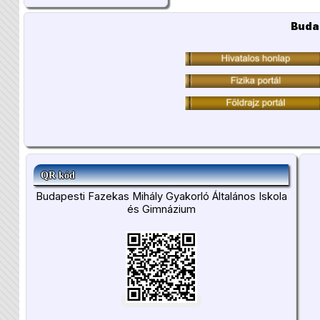
Buda
QR kód
Budapesti Fazekas Mihály Gyakorló Általános Iskola
és Gimnázium