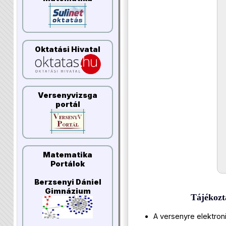
Oktatási Hivatal
Versenyvizsga
portál
Matematika
Portálok
Berzsenyi Dániel
Gimnázium
Tájékozt
A versenyre elektroni