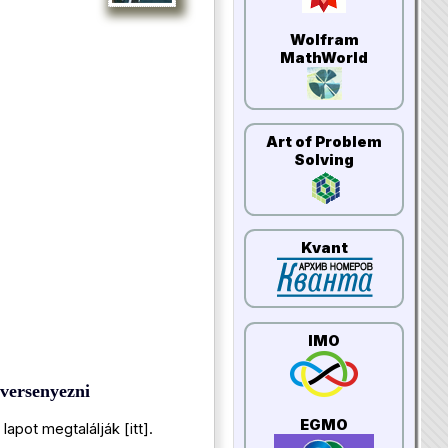
Wolfram
MathWorld
Art of Problem
Solving
Kvant
IMO
versenyezni
EGMO
 lapot megtalálják [
itt]
.