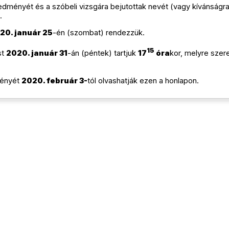
redményét és a szóbeli vizsgára bejutottak nevét (vagy kívánságra
.
20. január 25
-én (szombat) rendezzük.
15
st
2020. január 31
-án (péntek) tartjuk
17
óra
kor, melyre szer
ményét
2020. február 3-
tól olvashatják ezen a honlapon.