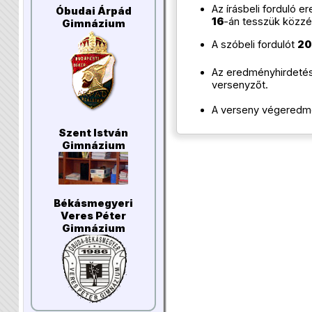
Az írásbeli forduló e
Óbudai Árpád
16
-án tesszük közzé
Gimnázium
A szóbeli fordulót
20
Az eredményhirdeté
versenyzőt.
A verseny végered
Szent István
Gimnázium
Békásmegyeri
Veres Péter
Gimnázium