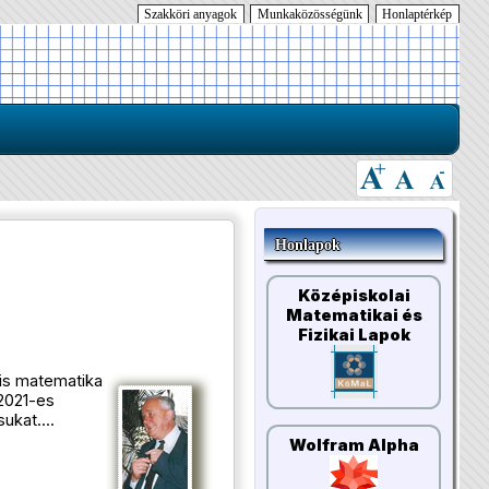
Szakköri anyagok
Munkaközösségünk
Honlaptérkép
Honlapok
Középiskolai
Matematikai és
Fizikai Lapok
lis matematika
2021-es
ukat....
Wolfram Alpha