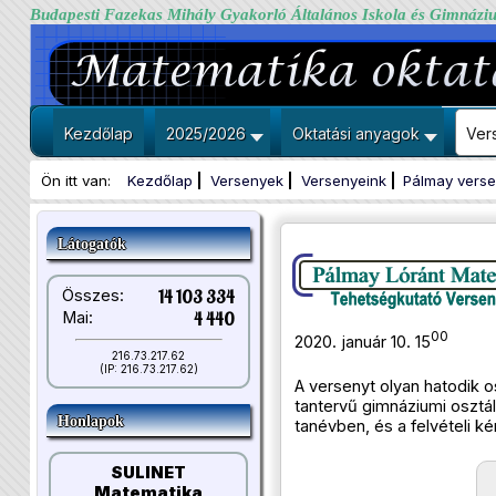
Budapesti Fazekas Mihály Gyakorló Általános Iskola és Gimnázi
Kezdőlap
2025/2026
Oktatási anyagok
Ver
Ön itt van:
Kezdőlap
Versenyek
Versenyeink
Pálmay vers
Látogatók
Összes:
14 103 334
Mai:
4 440
00
2020. január 10. 15
216.73.217.62
(IP: 216.73.217.62)
A versenyt olyan hatodik o
tantervű gimnáziumi osztá
Honlapok
tanévben, és a felvételi 
​
SULINET
Matematika