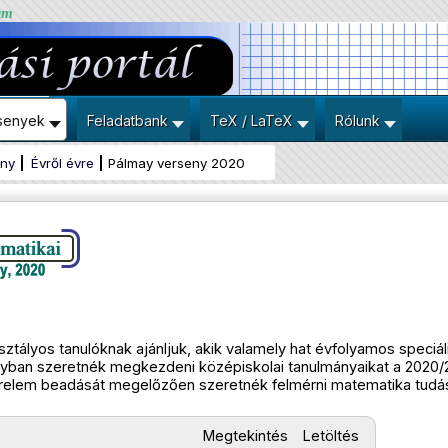
um
senyek
Feladatbank
TeX / LaTeX
Rólunk
eny
Évről évre
Pálmay verseny 2020
sztályos tanulóknak ajánljuk, akik valamely hat évfolyamos speciá
lyban szeretnék megkezdeni középiskolai tanulmányaikat a 2020/
kérelem beadását megelőzően szeretnék felmérni matematika tudás
Megtekintés
Letöltés