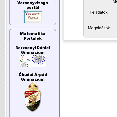
Me
Versenyvizsga
portál
Feladatok
Megoldások
Matematika
Portálok
Berzsenyi Dániel
Gimnázium
Óbudai Árpád
Gimnázium