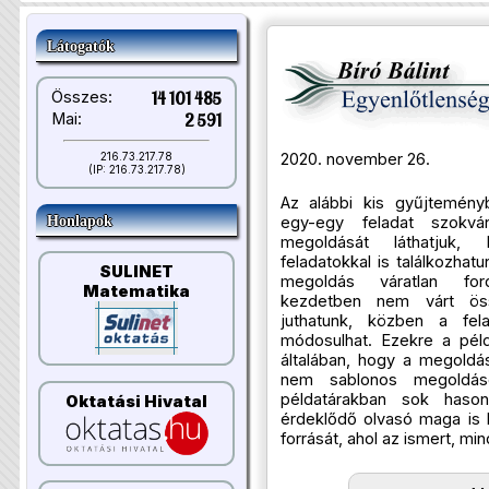
Látogatók
Összes:
14 101 485
Mai:
2 591
2020. november 26.
216.73.217.78
(IP: 216.73.217.78)
Az alábbi kis gyűjtemén
egy-egy feladat szokván
Honlapok
megoldását láthatjuk,
feladatokkal is találkozhat
SULINET
megoldás váratlan ford
Matematika
kezdetben nem várt öss
juthatunk, közben a fela
módosulhat. Ezekre a péld
általában, hogy a megoldás
nem sablonos megoldások
példatárakban sok hason
Oktatási Hivatal
érdeklődő olvasó maga is ki
forrását, ahol az ismert, 