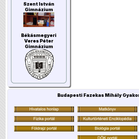
Szent István
Gimnázium
Békásmegyeri
Veres Péter
Gimnázium
Budapesti Fazekas Mihály Gyakor