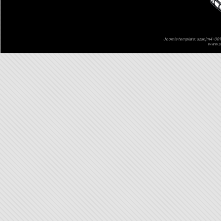
Joomla template: szsnjm4-001 
www.sz