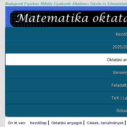
Budapesti Fazekas Mihály Gyakorló Általános Iskola és Gimnáziu
Kezdő
2025/2
Oktatási 
Versen
Feladat
TeX / L
Rólu
Ön itt van:
Kezdőlap
Oktatási anyagok
Cikkek, tanulmányok