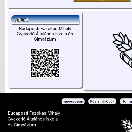
QR kód
Budapesti Fazekas Mihály
Gyakorló Általános Iskola és
Gimnázium
|
|
Impresszum
Közreműködők
Honlap
Budapesti Fazekas Mihály
Gyakorló Általános Iskola
és Gimnázium