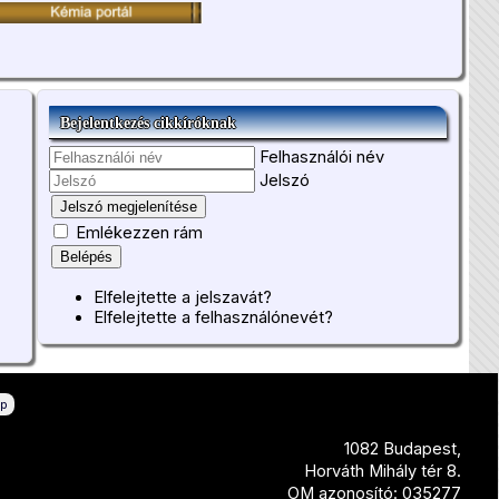
Bejelentkezés cikkíróknak
Felhasználói név
Jelszó
Jelszó megjelenítése
Emlékezzen rám
Belépés
Elfelejtette a jelszavát?
Elfelejtette a felhasználónevét?
ép
1082 Budapest,
Horváth Mihály tér 8.
OM azonosító: 035277