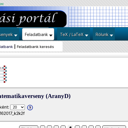
um
senyek
Feladatbank
TeX / LaTeX
Rólunk
datbank
Feladatbank keresés
atematikaverseny (AranyD)
ként:
162017_k2k2f