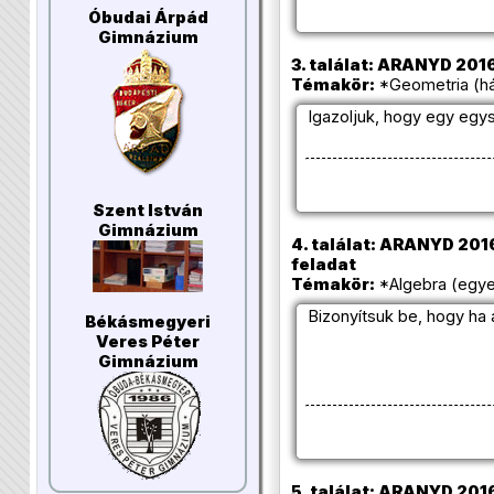
Óbudai Árpád
Gimnázium
3. találat: ARANYD 2016/
Témakör:
*Geometria (há
Igazoljuk, hogy egy eg
Szent István
Gimnázium
4. találat: ARANYD 2016/
feladat
Témakör:
*Algebra (egye
Bizonyítsuk be, hogy ha
Békásmegyeri
Veres Péter
Gimnázium
5. találat: ARANYD 2016/