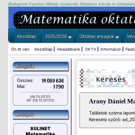
Budapesti Fazekas Mihály Gyakorló Általános Iskola és Gimnázi
Kezdőlap
2025/2026
Oktatási anyagok
Ver
Ön itt van:
Kezdőlap
Feladatbank
OKTV
Információ
Fela
Látogatók
Összes:
14 059 636
Mai:
1 790
216.73.217.172
Arany Dániel M
(IP: 216.73.217.172)
Találatok száma lapon
Honlapok
Keresési szűrő: ad_20
SULINET
Matematika