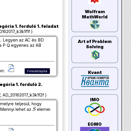
Wolfram
MathWorld
egória 1. forduló 1. feladat
162017_k3k1f1f )
at. Legyen az AC és BD
Art of Problem
a P Q egyenes az AB
Solving
on:
Feladatlapba
Kvant
egória 1. forduló 2.
, AD_20162017_k3k1f2f )
IMO
elyre teljesül, hogy
S
Mennyi lehet az
elemei
EGMO