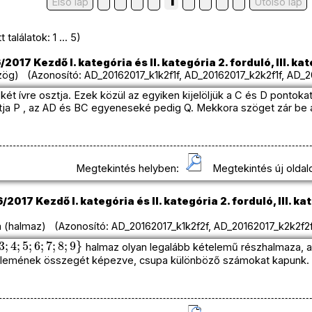
1
Első lap
Utolso lap
találatok: 1 ... 5)
017 Kezdő I. kategória és II. kategória 2. forduló, III. kat
g) (Azonosító: AD_20162017_k1k2f1f, AD_20162017_k2k2f1f, AD_20
két ívre osztja. Ezek közül az egyiken kijelöljük a C és D pontok
a P , az AD és BC egyeneseké pedig Q. Mekkora szöget zár be 
Megtekintés helyben:
Megtekintés új oldal
2017 Kezdő I. kategória és II. kategória 2. forduló, III. kat
 (halmaz) (Azonosító: AD_20162017_k1k2f2f, AD_20162017_k2k2f2f
4
;
5
;
6
;
7
;
8
;
9
}
halmaz olyan legalább kételemű részhalmaza, am
elemének összegét képezve, csupa különböző számokat kapunk. 