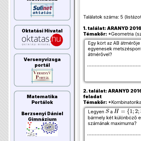
Találatok száma: 5 (listázott 
1. találat: ARANYD 2016/2
Oktatási Hivatal
Témakör:
*Geometria (szö
Egy kört az AB átmérője 
egyenesek metszéspontj
átmérővel?
Versenyvizsga
portál
2. találat: ARANYD 2016/
feladat
Matematika
Témakör:
*Kombinatorika
Portálok
S
H
=
{
1
;
2
;
3
;
Legyen
a
Berzsenyi Dániel
bármely két különböző 
Gimnázium
számának maximuma?