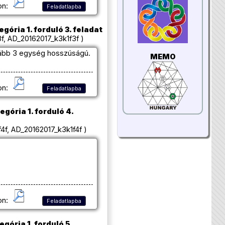
on:
Feladatlapba
egória 1. forduló 3. feladat
, AD_20162017_k3k1f3f )
lább 3 egység hosszúságú.
MEMO
on:
Feladatlapba
egória 1. forduló 4.
f, AD_20162017_k3k1f4f )
on:
Feladatlapba
egória 1. forduló 5.