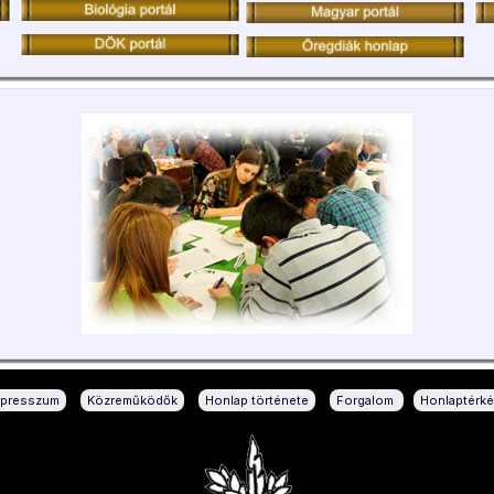
|
|
|
|
mpresszum
Közreműködők
Honlap története
Forgalom
Honlaptérk