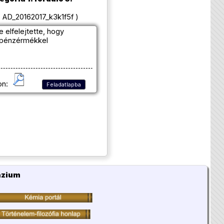
 AD_20162017_k3k1f5f )
 elfelejtette, hogy
ő pénzérmékkel
on:
Feladatlapba
ázium