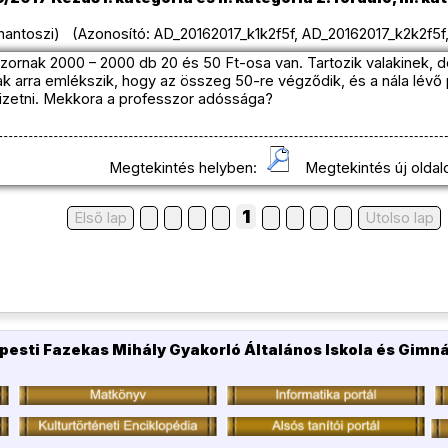
antoszi) (Azonosító: AD_20162017_k1k2f5f, AD_20162017_k2k2f5f,
ornak 2000 – 2000 db 20 és 50 Ft-osa van. Tartozik valakinek, de
k arra emlékszik, hogy az összeg 50-re végződik, és a nála lév
fizetni. Mekkora a professzor adóssága?
Megtekintés helyben:
Megtekintés új oldal
1
Első lap
Utolso lap
pesti Fazekas Mihály Gyakorló Általános Iskola és Gimn