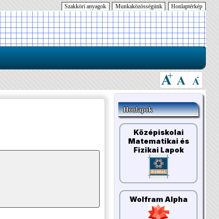
Szakköri anyagok
Munkaközösségünk
Honlaptérkép
Honlapok
Középiskolai
Matematikai és
Fizikai Lapok
Wolfram Alpha