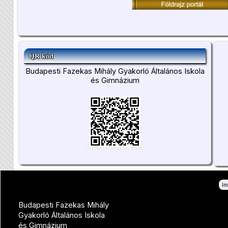
QR kód
Budapesti Fazekas Mihály Gyakorló Általános Iskola
és Gimnázium
I
Budapesti Fazekas Mihály
Gyakorló Általános Iskola
és Gimnázium