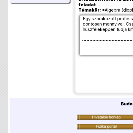
feladat
Témakör:
*Algebra (dioph
Egy szórakozott professz
pontosan mennyivel. Csa
húszféleképpen tudja ki
Buda