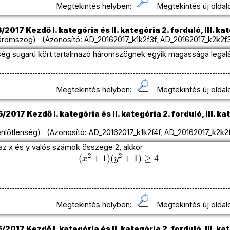
Megtekintés helyben:
Megtekintés új oldal
2017 Kezdő I. kategória és II. kategória 2. forduló, III. kat
romszög) (Azonosító: AD_20162017_k1k2f3f, AD_20162017_k2k2f3f
ység sugarú kört tartalmazó háromszögnek egyik magassága lega
Megtekintés helyben:
Megtekintés új oldal
2017 Kezdő I. kategória és II. kategória 2. forduló, III. kat
nlőtlenség) (Azonosító: AD_20162017_k1k2f4f, AD_20162017_k2k2f4
 az x és y valós számok összege 2, akkor
(
x
2
+
1
)
(
y
2
+
1
)
≥
4
Megtekintés helyben:
Megtekintés új oldal
2017 Kezdő I. kategória és II. kategória 2. forduló, III. kat