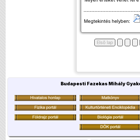
Megtekintés helyben:
Első lap
Budapesti Fazekas Mihály Gyako