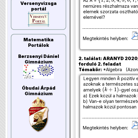
Az A =
Versenyvizsga
nemüres részhalmaza van
portál
elemek szorzata osztható
elemével?
Megtekintés helyben:
Matematika
Portálok
Berzsenyi Dániel
2. találat: ARANYD 2020/
Gimnázium
forduló 2. feladat
Témakör:
*Algebra (Azono
k
Legyen minden
pozitív
azoknak a természetes s
(
k
+
1
)
Óbudai Árpád
amelyek
-gyel os
Gimnázium
a) Ezek közül a halmazok
b) Van-e olyan természet
halmazok közül pontosan
Megtekintés helyben: