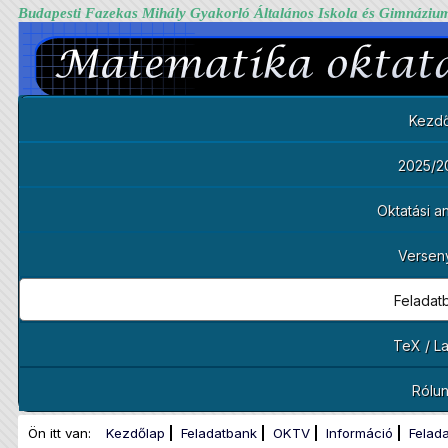
Budapesti Fazekas Mihály Gyakorló Általános Iskola és Gimnáziu
Kezdő
2025/2
Oktatási 
Versen
Feladat
TeX / L
Rólu
Ön itt van:
Kezdőlap
Feladatbank
OKTV
Információ
Felad