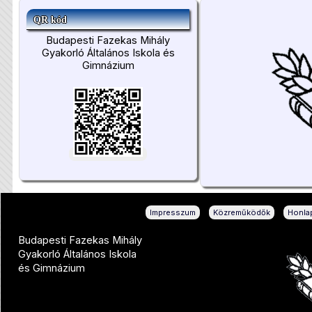
QR kód
Budapesti Fazekas Mihály
Gyakorló Általános Iskola és
Gimnázium
|
|
Impresszum
Közreműködők
Honlap
Budapesti Fazekas Mihály
Gyakorló Általános Iskola
és Gimnázium