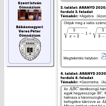
Szent István
Gimnázium
3. találat: ARANYD 2020/
forduló 3. feladat
Témakör:
*Algebra (Azono
Oldjuk meg a valós szám
Békásmegyeri
5
x
+
2
−
1
+
5
3
−
x
−
1
=
(
2
−
Veres Péter
Gimnázium
Megtekintés helyben:
4. találat: ARANYD 2020/
forduló 4. feladat
Témakör:
*Geometria (Azo
A
B
C
Az
derékszögű hár
30
∘
egyik hegyesszöge
. 
halmaza a háromszögben é
A
befogókra tükrözve az
Milyen értéket vehet fel e