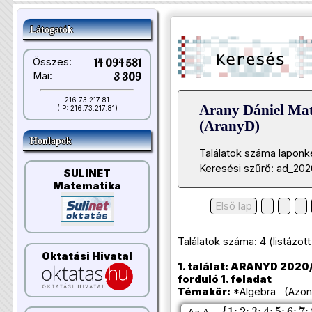
Látogatók
Összes:
14 094 581
Mai:
3 309
216.73.217.81
Arany Dániel Ma
(IP: 216.73.217.81)
(AranyD)
Honlapok
Találatok száma laponk
Keresési szűrő: ad_202
SULINET
Matematika
Első lap
Találatok száma: 4 (listázott t
Oktatási Hivatal
1. találat: ARANYD 2020/
forduló 1. feladat
Témakör:
*Algebra (Azono
{
1
;
2
;
3
;
4
;
5
;
6
;
7
;