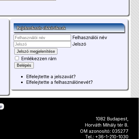
Bejelentkezés cikkíróknak
Felhasználói név
Jelszó
Jelszó megjelenítése
Emlékezzen rám
Belépés
Elfelejtette a jelszavát?
Elfelejtette a felhasználónevét?
ép
1082 Budapest,
Horváth Mihály tér 8.
OM azonosító: 035277
Tel.: +36-1-210-1030