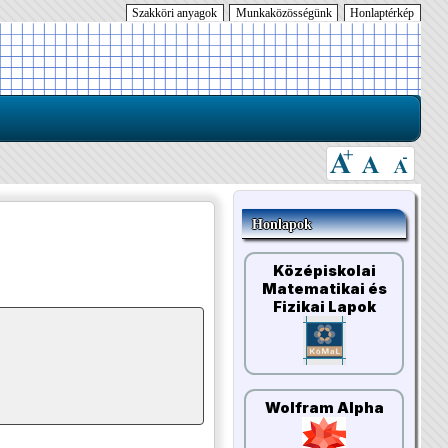
Szakköri anyagok
Munkaközösségünk
Honlaptérkép
Honlapok
Középiskolai
Matematikai és
Fizikai Lapok
Wolfram Alpha