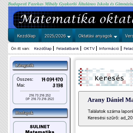
Budapesti Fazekas Mihály Gyakorló Általános Iskola és Gimnázi
Kezdőlap
2025/2026
Oktatási anyagok
Ver
Ön itt van:
Kezdőlap
Feladatbank
OKTV
Információ
Fela
Látogatók
Összes:
14 094 470
Mai:
3 198
216.73.216.252
Arany Dániel M
(IP: 216.73.216.252)
Találatok száma lapon
Honlapok
Keresési szűrő: ad_2
SULINET
Matematika