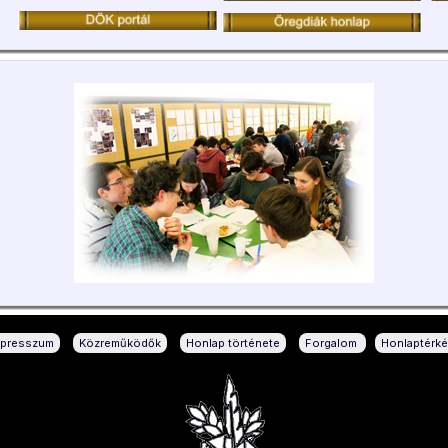
|
|
|
|
mpresszum
Közreműködők
Honlap története
Forgalom
Honlaptérk