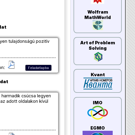
Wolfram
MathWorld
dat
yen tulajdonságú pozitív
Art of Problem
Solving
on:
Feladatlapba
Kvant
adat
g harmadik csúcsa legyen
z adott oldalakon kívül
IMO
EGMO