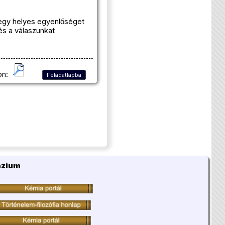
n egy helyes egyenlőséget
és a válaszunkat
on:
Feladatlapba
ázium