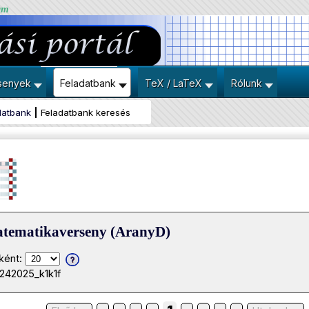
um
senyek
Feladatbank
TeX / LaTeX
Rólunk
datbank
Feladatbank keresés
atematikaverseny (AranyD)
ként:
0242025_k1k1f