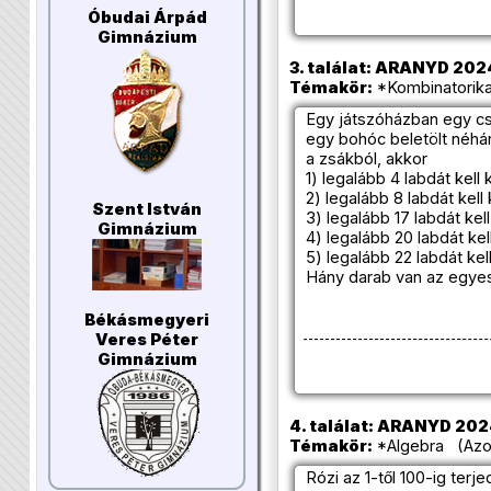
Óbudai Árpád
Gimnázium
3. találat: ARANYD 2024/
Témakör:
*Kombinatorika
Egy játszóházban egy csú
egy bohóc beletölt néhán
a zsákból, akkor
1) legalább 4 labdát kell
2) legalább 8 labdát kel
Szent István
3) legalább 17 labdát ke
Gimnázium
4) legalább 20 labdát ke
5) legalább 22 labdát ke
Hány darab van az egyes
Békásmegyeri
Veres Péter
Gimnázium
4. találat: ARANYD 2024
Témakör:
*Algebra (Azon
Rózi az 1-től 100-ig ter