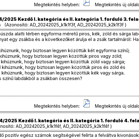
Megtekintés helyben:
Megtekintés új oldal
2025 Kezdő I. kategória és II. kategória 1. forduló 3. fel
 (Azonosító: AD_20242025_k1k1f3f, AD_20242025_k2k1f3f )
szda alatti térben egyforma méretű piros, kék, zöld és sárga la
yat egy zsákba és a következőket árulja el a zsák tartalmáról: 
 kihúznunk, hogy biztosan legyen közöttük két egyforma színű;
l kihúznunk, hogy biztosan legyen közöttük piros vagy zöld;
ll kihúznunk, hogy biztosan legyen közöttük zöld vagy sárga;
ll kihúznunk, hogy biztosan legyen közöttük piros és zöld és
ll kihúznunk, hogy biztosan legyen közöttük kék vagy sárga.
 színű labdákból a zsákban összesen?
Megtekintés helyben:
Megtekintés új oldal
/2025 Kezdő I. kategória és II. kategória 1. forduló 4. fel
osító: AD_20242025_k1k1f4f, AD_20242025_k2k1f4f )
jedő pozitív egész számok segítségével felírta a felváltva kivoná