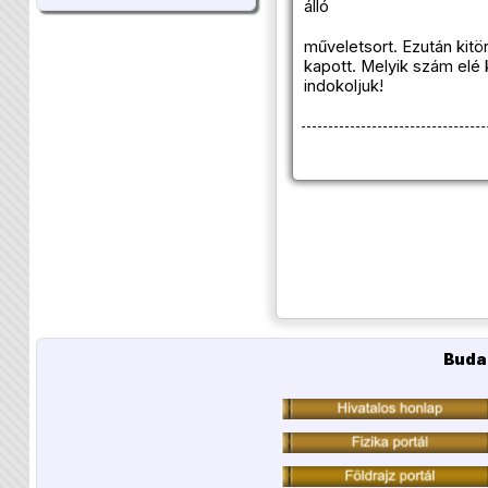
álló
műveletsort. Ezután kitö
kapott. Melyik szám elé 
indokoljuk!
Buda