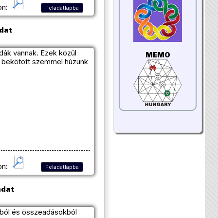
on:
Feladatlapba
adat
bdák vannak. Ezek közül
MEMO
Ha bekötött szemmel húzunk
on:
Feladatlapba
adat
sokból és összeadásokból