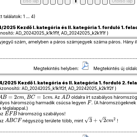
1
Első lap
Utolso lap
találatok: 1 ... 4)
2025 Kezdő I. kategória és II. kategória 1. forduló 1. fela
osító: AD_20242025_k1k1f1f, AD_20242025_k2k1f1f )
gyjegyű szám, amelyben a páros számjegyek száma páros. Hány il
Megtekintés helyben:
Megtekintés új oldal
2025 Kezdő I. kategória és II. kategória 1. forduló 2. fel
onosító: AD_20242025_k1k1f2f, AD_20242025_k2k1f2f )
A
B
=
2
c
m
B
C
=
1
c
m
A
D
,
. Az
oldalra írt szabályos háromszö
F
abályos háromszög harmadik csúcsa legyen
. (A háromszögeknek a
 téglalappal.)
E
F
B
 az
háromszög szabályos!
A
B
C
F
3
+
2
c
m
2
 az
négyszög területe több, mint
!