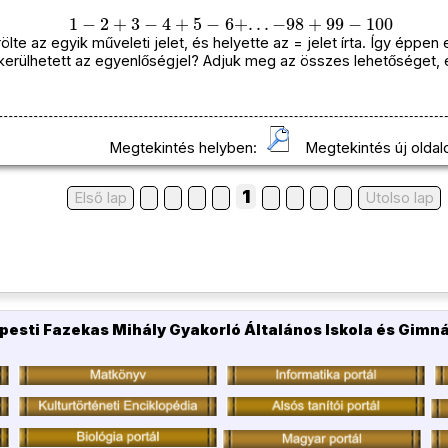
1
−
2
+
3
−
4
+
5
−
6
+
.
.
.
−
98
+
99
−
100
rölte az egyik műveleti jelet, és helyette az = jelet írta. Így éppe
kerülhetett az egyenlőségjel? Adjuk meg az összes lehetőséget, 
Megtekintés helyben:
Megtekintés új oldal
1
Első lap
Utolso lap
pesti Fazekas Mihály Gyakorló Általános Iskola és Gimn