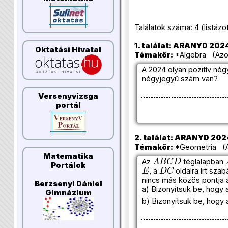
Találatok száma: 4 (listázott 
1. találat: ARANYD 2024/
Oktatási Hivatal
Témakör:
*Algebra (Azon
A 2024 olyan pozitív né
négyjegyű szám van?
Versenyvizsga
portál
2. találat: ARANYD 2024/
Témakör:
*Geometria (Az
A
B
C
D
Matematika
Az
téglalapban
E
D
C
Portálok
, a
oldalra írt sz
nincs más közös pontja a
Berzsenyi Dániel
a) Bizonyítsuk be, hogy
Gimnázium
b) Bizonyítsuk be, hogy