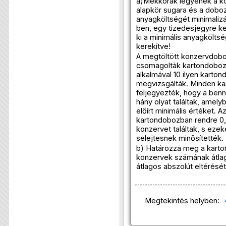
a)Mekkorák legyenek a k
alapkör sugara és a dobo
anyagköltségét minimalizá
ben, egy tizedesjegyre k
ki a minimális anyagköltsé
kerekítve!
A megtöltött konzervdobo
csomagolták kartondoboz
alkalmával 10 ilyen karton
megvizsgálták. Minden k
feljegyezték, hogy a benn
hány olyat találtak, amely
előírt minimális értéket. A
kartondobozban rendre 0, 1, 
konzervet találtak, s eze
selejtesnek minősítették.
b) Határozza meg a karto
konzervek számának átlagá
átlagos abszolút eltérését
Megtekintés helyben: