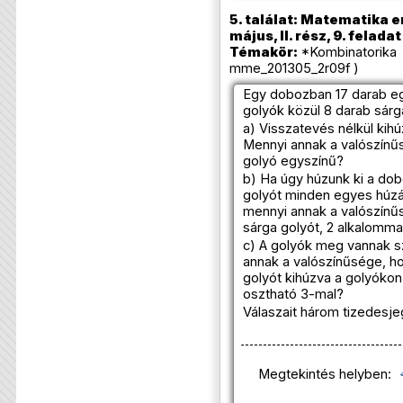
5. találat: Matematika e
május, II. rész, 9. feladat
Témakör:
*Kombinatorika 
mme_201305_2r09f )
Egy dobozban 17 darab eg
golyók közül 8 darab sárg
a) Visszatevés nélkül kih
Mennyi annak a valószínűs
golyó egyszínű?
b) Ha úgy húzunk ki a dob
golyót minden egyes húzá
mennyi annak a valószínű
sárga golyót, 2 alkalomma
c) A golyók meg vannak s
annak a valószínűsége, ho
golyót kihúzva a golyóko
osztható 3-mal?
Válaszait három tizedesje
Megtekintés helyben: