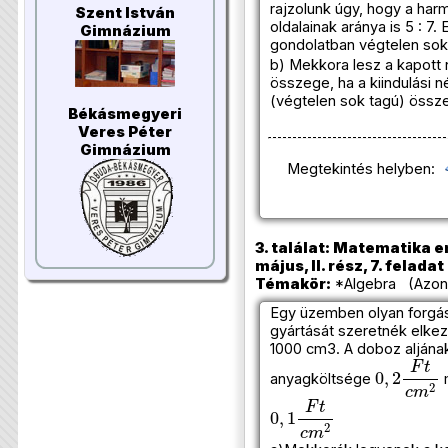
rajzolunk úgy, hogy a ha
Szent István
oldalainak aránya is 5 : 7. 
Gimnázium
gondolatban végtelen sok
b) Mekkora lesz a kapott 
összege, ha a kiindulási n
(végtelen sok tagú) öss
Békásmegyeri
Veres Péter
Gimnázium
Megtekintés helyben:
3. találat: Matematika e
május, II. rész, 7. feladat
Témakör:
*Algebra (Azono
Egy üzemben olyan forgá
gyártását szeretnék elkez
1000 cm3. A doboz aljána
0
,
2
F
t
c
m
anyagköltsége
m
0
,
1
F
t
c
m
2