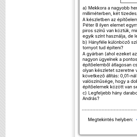
a) Mekkora a nagyobb hen
milliméterben, két tizede
A készletben az építőele
Péter 8 ilyen elemet egym
piros színű van köztük, m
egyik színt használja, de 
b) Hányféle különböző szí
tornyot tud építeni?
A gyárban (ahol ezeket az
nagyon ügyelnek a pontos
építőelemből átlagosan cs
olyan készletet szeretne v
következő állítás: 0,01-ná
valószínűsége, hogy a do
építőelemek között van se
c) Legfeljebb hány darabo
András?
Megtekintés helyben: