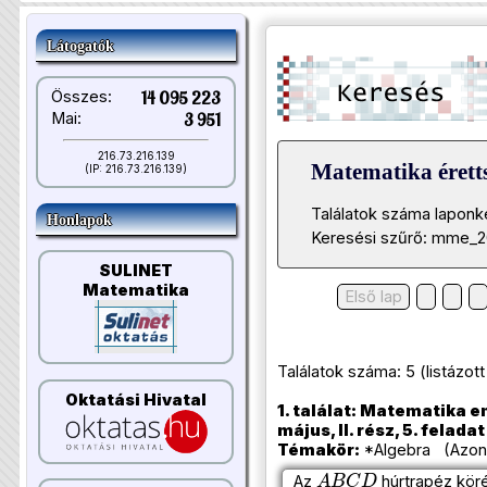
Látogatók
Összes:
14 095 223
Mai:
3 951
216.73.216.139
Matematika éretts
(IP: 216.73.216.139)
Találatok száma laponk
Honlapok
Keresési szűrő: mme_2
SULINET
Matematika
Első lap
Találatok száma: 5 (listázott t
Oktatási Hivatal
1. találat: Matematika e
május, II. rész, 5. feladat
Témakör:
*Algebra (Azono
A
B
C
D
Az
húrtrapéz köré