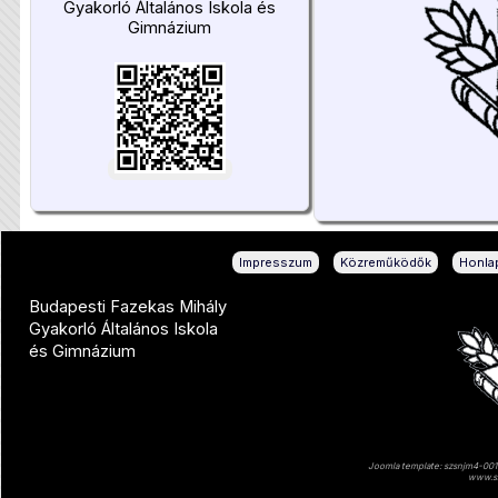
Gyakorló Általános Iskola és
Gimnázium
|
|
Impresszum
Közreműködők
Honlap
Budapesti Fazekas Mihály
Gyakorló Általános Iskola
és Gimnázium
Joomla template: szsnjm4-001 
www.sz