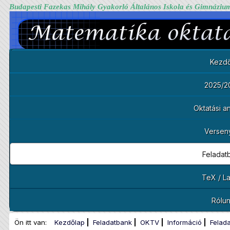
Budapesti Fazekas Mihály Gyakorló Általános Iskola és Gimnáziu
Kezdő
2025/2
Oktatási 
Versen
Feladat
TeX / L
Rólu
Ön itt van:
Kezdőlap
Feladatbank
OKTV
Információ
Felad