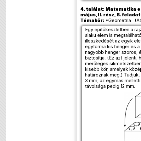
4. találat: Matematika e
május, II. rész, 8. feladat
Témakör:
*Geometria (Az
Egy építőkészletben a ra
alakú elem is megtalálható
illeszkedését az egyik e
egyforma kis henger és a 
nagyobb henger szoros, é
biztosítja. (Ez azt jelent
merőleges síkmetszetben 
kisebb kör, amelyek közé
határoznak meg.) Tudjuk,
3 mm, az egymás melletti
távolsága pedig 12 mm.