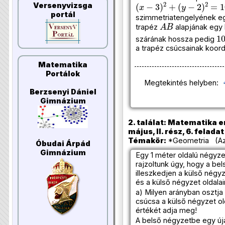
(
x
−
3
)
2
+
(
y
−
2
)
2
=
100
Versenyvizsga
portál
szimmetriatengelyének e
A
B
trapéz
alapjának egy 
1
szárának hossza pedig
a trapéz csúcsainak koordi
Matematika
Portálok
Megtekintés helyben:
Berzsenyi Dániel
Gimnázium
2. találat: Matematika e
május, II. rész, 6. feladat
Témakör:
*Geometria (Az
Óbudai Árpád
Gimnázium
Egy 1 méter oldalú négyz
rajzoltunk úgy, hogy a be
illeszkedjen a külső négy
és a külső négyzet oldalai
a) Milyen arányban osztja
csúcsa a külső négyzet ol
értékét adja meg!
A belső négyzetbe egy új