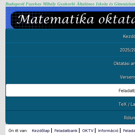
Budapesti Fazekas Mihály Gyakorló Általános Iskola és Gimnáziu
Kezdő
2025/2
Oktatási 
Versen
Feladat
TeX / L
Rólu
Ön itt van:
Kezdőlap
Feladatbank
OKTV
Információ
Felad