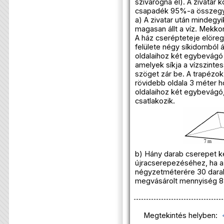
szivárogna el). A zivatar k
csapadék 95%-a összegyű
a) A zivatar után mindegy
magasan állt a víz. Mekk
A ház cserépteteje elörege
felülete négy síkidomból á
oldalaihoz két egybevágó 
amelyek síkja a vízszinte
szöget zár be. A trapézo
rövidebb oldala 3 méter 
oldalaihoz két egybevágó
csatlakozik.
b) Hány darab cserepet ke
újracserepezéséhez, ha a 
négyzetméterére 30 darab
megvásárolt mennyiség 8
Megtekintés helyben: