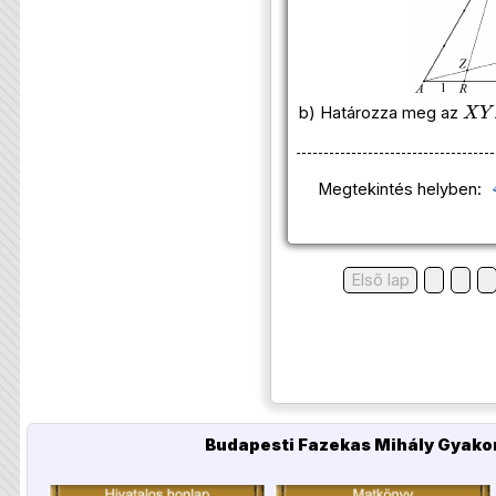
X
Y
b) Határozza meg az
Megtekintés helyben:
Első lap
Budapesti Fazekas Mihály Gyakor