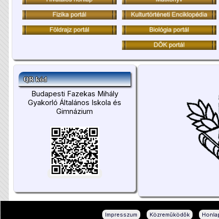
QR kód
Budapesti Fazekas Mihály
Gyakorló Általános Iskola és
Gimnázium
|
|
Impresszum
Közreműködők
Honlap