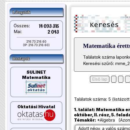
Látogatók
Összes:
14 093 315
Mai:
2 043
216.73.216.60
Matematika éretts
(IP: 216.73.216.60)
Találatok száma laponk
Honlapok
Keresési szűrő: mme_2
SULINET
Matematika
Első lap
Találatok száma: 5 (listázott t
Oktatási Hivatal
1. találat: Matematika e
október, II. rész, 5. felad
Témakör:
*Algebra (Azono
Adott négy, a valós szám