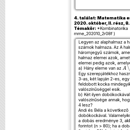
4. találat: Matematika e
2020. október, II. rész, 8
Témakör:
*Kombinatorika 
mme_202010_2r08f )
Legyen az alaphalmaz a h
számok halmaza. Az A hal
háromjegyű számok, amel
halmaz elemei azok, amel
elemei pedig azok, amely
A
∖
a) Hány eleme van az
Egy szerepjátékhoz haszn
3-as, két lapján 2-es, egy
feldobott kocka mindegyi
valószínűséggel esik.
b) Két ilyen dobókockáva
valószínűsége annak, ho
4 lesz?
Andi és Béla a következő 
dobókockával. Valamelyik
a dobás eredménye 3, akko
forintot (n > 80); ha a d