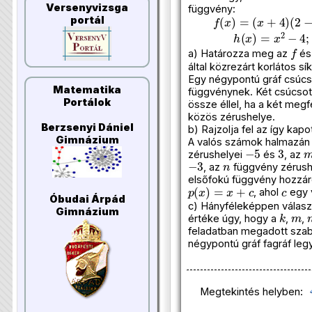
Versenyvizsga
függvény:
f
(
x
)
=
(
x
+
4
)
(
2
−
x
)
;
portál
h
(
x
)
=
x
2
−
4
;
(
x
f
a) Határozza meg az
é
által közrezárt korlátos sí
Egy négypontú gráf csúcsa
Matematika
függvénynek. Két csúcsot
Portálok
össze éllel, ha a két meg
közös zérushelye.
Berzsenyi Dániel
b) Rajzolja fel az így kapot
Gimnázium
A valós számok halmazán
−
5
3
zérushelyei
és
, az
−
3
n
, az
függvény zérush
elsőfokú függvény hozzár
p
(
x
)
=
x
+
c
c
, ahol
egy 
Óbudai Árpád
c) Hányféleképpen válas
k
m
Gimnázium
értéke úgy, hogy a
,
,
feladatban megadott szabá
négypontú gráf fagráf leg
Megtekintés helyben: