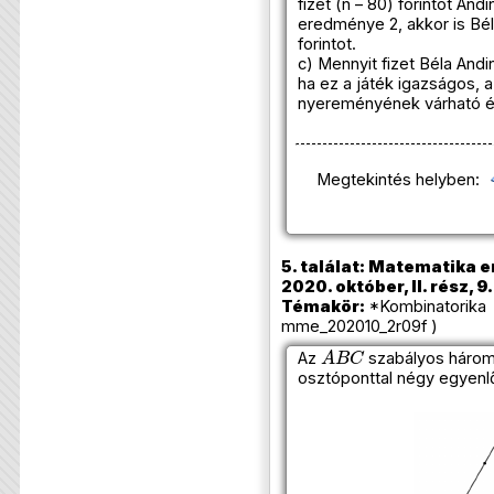
fizet (n – 80) forintot And
eredménye 2, akkor is Béla
forintot.
c) Mennyit fizet Béla And
ha ez a játék igazságos, 
nyereményének várható é
Megtekintés helyben:
5. találat: Matematika e
2020. október, II. rész, 9
Témakör:
*Kombinatorika 
mme_202010_2r09f )
A
B
C
Az
szabályos három
osztóponttal négy egyenlő