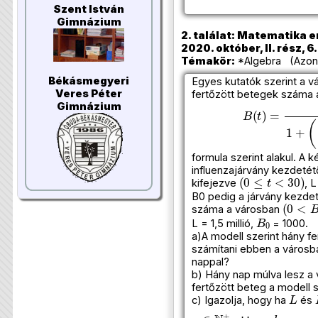
Szent István
Gimnázium
2. találat: Matematika e
2020. október, II. rész, 6
Témakör:
*Algebra (Azono
Békásmegyeri
Egyes kutatók szerint a v
Veres Péter
fertőzött betegek száma 
Gimnázium
B
(
t
)
=
L
1
+
(
L
B
formula szerint alakul. A k
influenzajárvány kezdetétő
(
0
≤
t
<
30
)
kifejezve
, 
B0 pedig a járvány kezdet
(
0
<
B
száma a városban
B
0
L = 1,5 millió,
= 1000.
a)A modell szerint hány fe
számítani ebben a városba
nappal?
b) Hány nap múlva lesz a
fertőzött beteg a modell s
L
c) Igazolja, hogy ha
és
n
∈
N
+
b
n
=
L
1
+