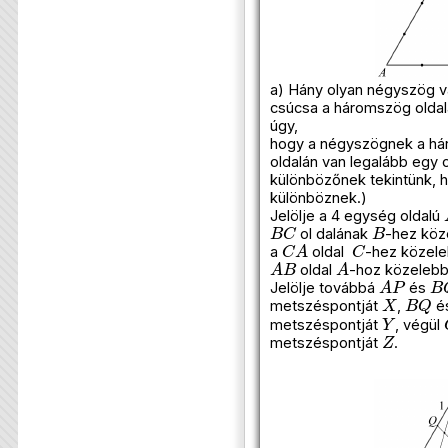
a) Hány olyan négyszög v
csúcsa a háromszög oldalai
úgy,
hogy a négyszögnek a há
oldalán van legalább egy
különbözőnek tekintünk, 
különböznek.)
Jelölje a 4 egység oldalú
B
C
B
ol dalának
-hez köz
C
A
C
a
oldal
-hez közele
A
B
A
oldal
-hoz közelebb
A
P
B
Jelölje továbbá
és
X
B
Q
metszéspontját
,
é
Y
metszéspontját
, végül
Z
metszéspontját
.