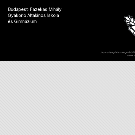
Budapesti Fazekas Mihály
Gyakorló Általános Iskola
és Gimnázium
Joomla template: szsnjm4-001 
www.sz