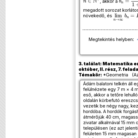
, akkor a
megadott sorozat korláto
lim
n
→
∞
b
növekedő, és
Megtekintés helyben:
3. találat: Matematika e
október, II. rész, 7. felad
Témakör:
*Geometria (Az
Ádám balatoni telkén áll e
felülnézete egy 7 m × 4 m
eső, akkor a tetőre lehul
oldalán körbefutó ereszcs
vezetik be négy nagy, kez
hordóba. A hordók forgás
átmérőjük 40 cm, magass
zivatar alkalmával 15 mm 
településen (ez azt jelent
felületen 15 mm magasan á