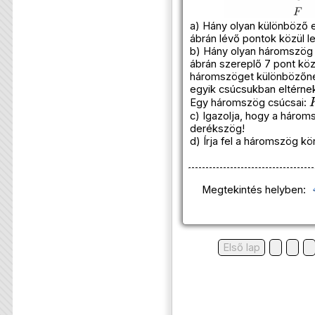
a) Hány olyan különböző 
ábrán lévő pontok közül le
b) Hány olyan háromszög 
ábrán szereplő 7 pont közü
háromszöget különbözőnek
egyik csúcsukban eltérne
Egy háromszög csúcsai:
c) Igazolja, hogy a három
derékszög!
d) Írja fel a háromszög kö
Megtekintés helyben:
Első lap