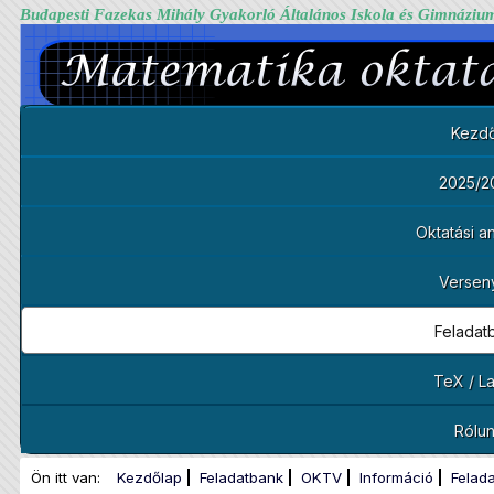
Budapesti Fazekas Mihály Gyakorló Általános Iskola és Gimnáziu
Kezdő
2025/2
Oktatási 
Versen
Feladat
TeX / L
Rólu
Ön itt van:
Kezdőlap
Feladatbank
OKTV
Információ
Felad