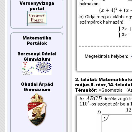
Versenyvizsga
halmazán!
(
x
+
4
)
2
+
(
x
+
1
)
portál
b) Oldja meg az alábbi eg
számpárok halmazán!
{
2
x
+
Matematika
Portálok
Berzsenyi Dániel
Megtekintés helyben:
Gimnázium
2. találat: Matematika k
Óbudai Árpád
május II. rész, 14. felada
Gimnázium
Témakör:
*Geometria (Azo
A
B
C
D
Az
derékszögű t
110
∘
-os szöget zár be a