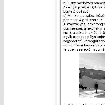
b) Hány mérkőzés maradt 
Az egyik játékos 0,3 való
büntetőlövésből.
c) Mekkora a valószínűsé
pontosan 4 gólt szerez?
A szabványos jégkorong eg
gumihenger, amelynek ma
inch), alapkörének átmérőj
egyik csapat a pálya bejá
nagyméretű korongot terv
értelemben) hasonló a sz
tervben szereplő nagymér