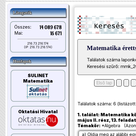
Látogatók
Összes:
14 089 678
Mai:
15 671
216.73.216.174
Matematika éretts
(IP: 216.73.216.174)
Találatok száma laponk
Honlapok
Keresési szűrő: mmk_2
SULINET
Matematika
Első lap
Találatok száma: 6 (listázott t
Oktatási Hivatal
1. találat: Matematika k
május II. rész, 13. feladat
Témakör:
*Algebra (Azono
a) Oldja meg az alábbi eg