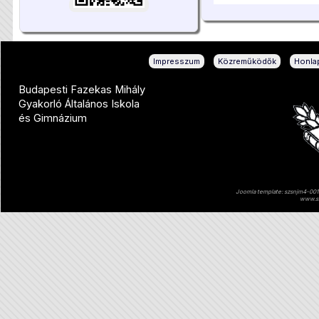
|
|
Impresszum
Közreműködők
Honlap
Budapesti Fazekas Mihály
Gyakorló Általános Iskola
és Gimnázium
Joomla template: szsnjm4-001 
www.sz