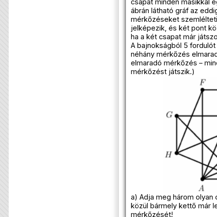
csapat minden másikkal 
ábrán látható gráf az eddig
mérkőzéseket szemlélteti
jelképezik, és két pont kö
ha a két csapat már játsz
A bajnokságból 5 forduló
néhány mérkőzés elmaradt
elmaradó mérkőzés – min
mérkőzést játszik.)
a) Adja meg három olyan 
közül bármely kettő már l
mérkőzését!