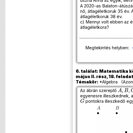
úszna Anna az egyik, illet
A 2020-as Balaton-átúszá
nő, átlagéletkoruk 35 év. 
átlagéletkoruk 38 év.
c) Mennyi volt ebben az 
átlagéletkora?
Megtekintés helyben:
6. találat: Matematika k
május II. rész, 18. felada
Témakör:
*Algebra (Azono
A
,
B
,
C
Az ábrán szereplő
egyenesre illeszkednek,
G
pontokra illeszkedő eg