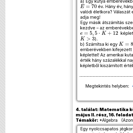
a) Egy kutya emberévekbe
E
=
70
év. Hány év, hán
valódi életkora? Válaszát
adja meg!
Egy másik átszámítás szer
kezdve – az emberévekben
e
=
5
,
5
⋅
K
+
12
képlet
K
>
3
).
K
=
8
b) Számítsa ki egy
emberévekben kifejezett 
képlettel! Az amerikai kut
érték hány százalékkal na
képletből kiszámított érté
Megtekintés helyben:
4. találat: Matematika k
május II. rész, 16. felada
Témakör:
*Algebra (Azono
Egy nyolccsapatos jégko