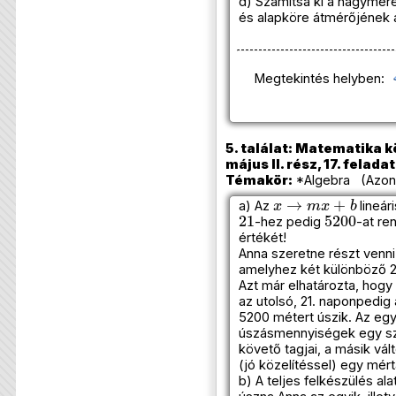
d) Számítsa ki a nagymé
és alapköre átmérőjének 
Megtekintés helyben:
5. találat: Matematika k
május II. rész, 17. feladat
Témakör:
*Algebra (Azono
x
→
m
x
+
b
a) Az
lineár
21
5200
-hez pedig
-at re
értékét!
Anna szeretne részt venni
amelyhez két különböző 2
Azt már elhatározta, hogy
az utolsó, 21. naponpedig 
5200 métert úszik. Az egy
úszásmennyiségek egy sz
követő tagjai, a másik vá
(jó közelítéssel) egy mért
b) A teljes felkészülés al