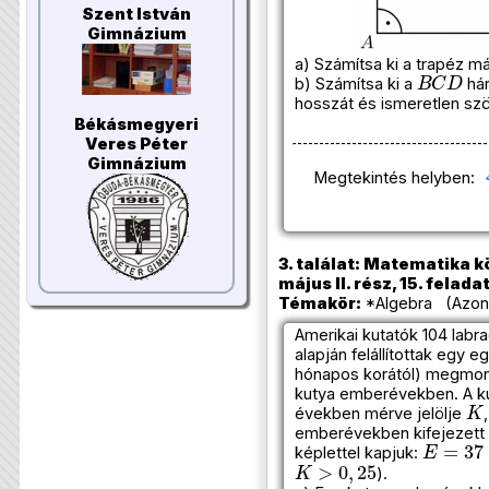
Szent István
Gimnázium
a) Számítsa ki a trapéz má
B
C
D
b) Számítsa ki a
há
hosszát és ismeretlen sz
Békásmegyeri
Veres Péter
Gimnázium
Megtekintés helyben:
3. találat: Matematika k
május II. rész, 15. felada
Témakör:
*Algebra (Azono
Amerikai kutatók 104 labr
alapján felállítottak egy e
hónapos korától) megmond
kutya emberévekben. A kut
K
években mérve jelölje
emberévekben kifejezett é
E
=
37
⋅
l
képlettel kapjuk:
K
>
0
,
25
).