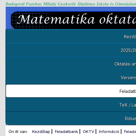
Budapesti Fazekas Mihály Gyakorló Általános Iskola és Gimnáziu
Kezdő
2025/2
Oktatási 
Versen
Feladat
TeX / L
Rólu
Ön itt van:
Kezdőlap
Feladatbank
OKTV
Információ
Felad