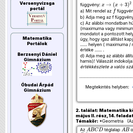
x
→
(
x
+
3
)
2
−
Versenyvizsga
függvény:
f
portál
a) Mit rendel az
függvé
b) Adja meg az f függvény
c) Az alábbi mondatban hú
(maximuma vagy minimuma
mondatot a pontozott hel
Matematika
úgy, hogy igaz állítást kap
Portálok
...... helyen ( maximuma 
értéke ...... .
Berzsenyi Dániel
d) Adja meg az alábbi állít
Gimnázium
hamis)! Válaszát indokolja
értékkészlete a valós sz
Óbudai Árpád
Megtekintés helyben:
Gimnázium
2. találat: Matematika k
május II. rész, 14. felada
Témakör:
*Geometria (Az
A
B
C
D
A
B
Az
téglalap
o
B
C