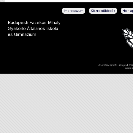
|
|
Impresszum
Közreműködők
Honlap
Budapesti Fazekas Mihály
Gyakorló Általános Iskola
és Gimnázium
Joomla template: szsnjm4-001 
www.sz