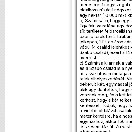
mérésére. 1 négyszögöl eg
oldalhosszúságú négyzet t
egy hektár (10 000 m2) k
b) Számítsa ki, hogy egy 
Egy falu vezetése úgy dön
sík területet felparcelláz
ezen a területen a faluban
jelképes, 1 Ft-os áron adna
végül 14 család jelentkezi
Szabó család), ezért a 14 c
nyertest.
c) Számítsa ki annak a va
és a Szabó család is a nye
ábra vázlatosan mutatja a
telek elhelyezkedését. Vé
bekerült két, egymással j
akik úgy döntöttek, hogy
vesznek meg, és a két te
kerítést, hogy a két telke
kerítéssel. Tudjuk, hogy 
rövidebb oldalával csatla
méter kerítésre, ha a hoss
egymáshoz, akkor 156 mét
összesen. (Az ábrán vastag