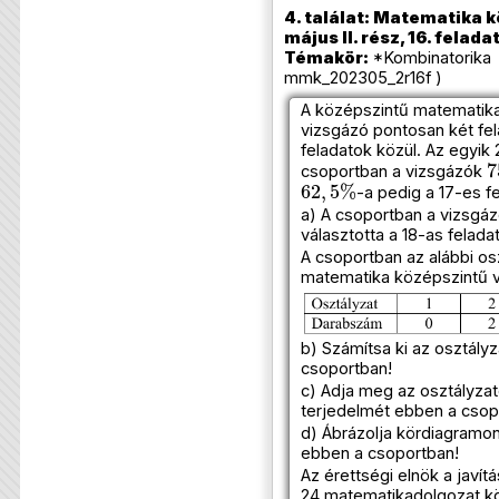
4. találat: Matematika k
május II. rész, 16. felada
Témakör:
*Kombinatorika 
mmk_202305_2r16f )
A középszintű matematika
vizsgázó pontosan két fela
feladatok közül. Az egyik 
7
csoportban a vizsgázók
62
,
5
%
-a pedig a 17-es fe
a) A csoportban a vizsgá
választotta a 18-as felada
A csoportban az alábbi os
matematika középszintű 
b) Számítsa ki az osztály
csoportban!
c) Adja meg az osztályza
terjedelmét ebben a csop
d) Ábrázolja kördiagramon
ebben a csoportban!
Az érettségi elnök a javít
24 matematikadolgozat köz