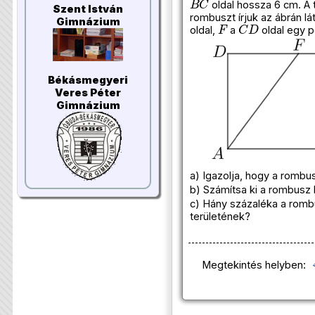
oldal hossza 6 cm. A 
Szent István
rombuszt írjuk az ábrán l
F
C
D
Gimnázium
oldal,
a
oldal egy p
Békásmegyeri
Veres Péter
Gimnázium
a) Igazolja, hogy a rombu
b) Számítsa ki a rombusz
c) Hány százaléka a rombu
területének?
Megtekintés helyben: