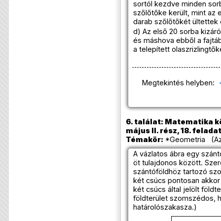
sortól kezdve minden sor
szőlőtőke került, mint a
darab szőlőtőkét ültettek 
d) Az első 20 sorba kizáról
és máshova ebből a fajtáb
a telepített olaszrizlingtő
Megtekintés helyben:
6. találat: Matematika k
május II. rész, 18. felada
Témakör:
*Geometria (Az
A vázlatos ábra egy szánt
öt tulajdonos között. Szer
szántóföldhöz tartozó sz
két csúcs pontosan akkor 
két csúcs által jelölt föl
földterület szomszédos, 
határolószakasza.)