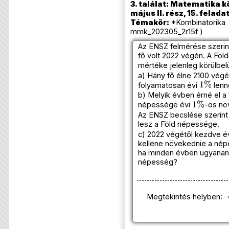
3. találat: Matematika k
május II. rész, 15. felada
Témakör:
*Kombinatorika 
mmk_202305_2r15f )
Az ENSZ felmérése szerint
fő volt 2022 végén. A Fö
mértéke jelenleg körülbel
a) Hány fő élne 2100 végé
1
%
folyamatosan évi
lenn
b) Melyik évben érné el a 1
1
%
népessége évi
-os nö
Az ENSZ becslése szerint 
lesz a Föld népessége.
c) 2022 végétől kezdve é
kellene növekednie a né
ha minden évben ugyanann
népesség?
Megtekintés helyben: