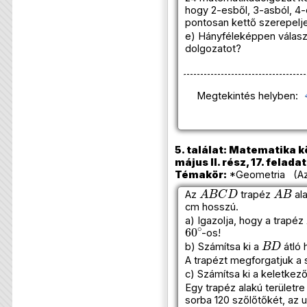
hogy 2-esből, 3-asból, 4-
pontosan kettő szerepelje
e) Hányféleképpen választ
dolgozatot?
Megtekintés helyben:
5. találat: Matematika k
május II. rész, 17. feladat
Témakör:
*Geometria (Az
A
B
C
D
A
B
Az
trapéz
ala
cm hosszú.
a) Igazolja, hogy a trapéz
60
∘
-os!
B
D
b) Számítsa ki a
átló 
A trapézt megforgatjuk a 
c) Számítsa ki a keletkező
Egy trapéz alakú területre 
sorba 120 szőlőtőkét, az 