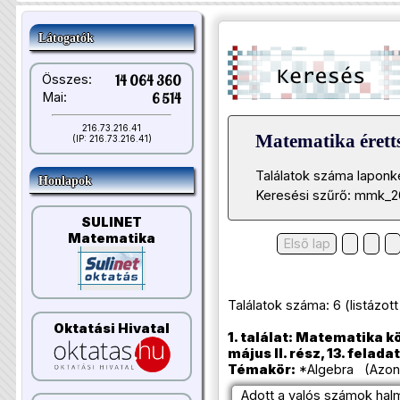
Látogatók
Összes:
14 064 360
Mai:
6 514
216.73.216.41
Matematika éretts
(IP: 216.73.216.41)
Találatok száma laponk
Honlapok
Keresési szűrő: mmk_2
SULINET
Matematika
Első lap
Találatok száma: 6 (listázott t
Oktatási Hivatal
1. találat: Matematika k
május II. rész, 13. feladat
Témakör:
*Algebra (Azono
Adott a valós számok hal