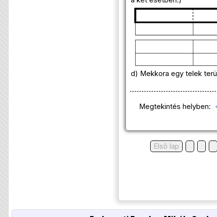
a két esetben.)
d) Mekkora egy telek terü
Megtekintés helyben:
Első lap